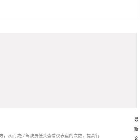
最
新
线前方，从而减少驾驶员低头查看仪表盘的次数，提高行
文