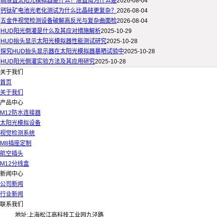
高准直太阳光模拟器是什么？准直角为什么是
2026-08-04
钙钛矿电池光老化测试为什么比晶硅更复杂？
2026-08-04
五金件视觉检测设备破解高反光与复杂曲面检
2026-08-04
HUD阳光倒灌是什么及其应对措施解析
2025-10-29
HUD抬头显示太阳光模拟器性能测试研究
2025-10-28
探究HUD抬头显示器在太阳光模拟器暴晒试验中
2025-10-28
HUD阳光倒灌实验方法及其应用研究
2025-10-28
关于我们
首页
关于我们
产品中心
M12防水连接器
太阳光模拟设备
视觉检测系统
M8插座定制
航空插头
M12分线盒
新闻中心
公司新闻
行业新闻
联系我们
地址:上海松江高科技工业园九泾路