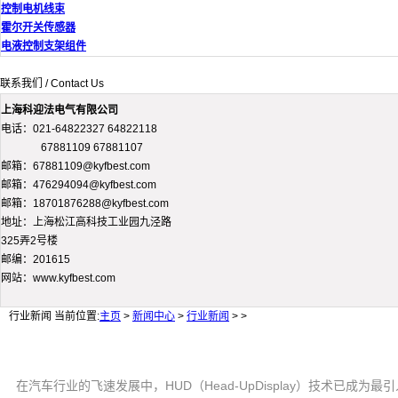
控制电机线束
霍尔开关传感器
电液控制支架组件
联系我们 / Contact Us
上海科迎法电气有限公司
电话：021-64822327 64822118
67881109 67881107
邮箱：67881109@kyfbest.com
邮箱：476294094@kyfbest.com
邮箱：18701876288@kyfbest.com
地址：上海松江高科技工业园九泾路
325弄2号楼
邮编：201615
网站：www.kyfbest.com
行业新闻
当前位置:
主页
>
新闻中心
>
行业新闻
> >
在汽车行业的飞速发展中，HUD（Head-UpDisplay）技术