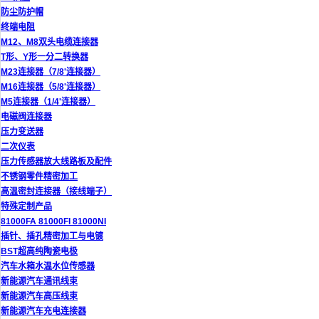
防尘防护帽
终端电阻
M12、M8双头电缆连接器
T形、Y形一分二转换器
M23连接器（7/8'连接器）
M16连接器（5/8'连接器）
M5连接器（1/4'连接器）
电磁阀连接器
压力变送器
二次仪表
压力传感器放大线路板及配件
不锈钢零件精密加工
高温密封连接器（接线端子）
特殊定制产品
81000FA 81000FI 81000NI
插针、插孔精密加工与电镀
BST超高纯陶瓷电极
汽车水箱水温水位传感器
新能源汽车通讯线束
新能源汽车高压线束
新能源汽车充电连接器