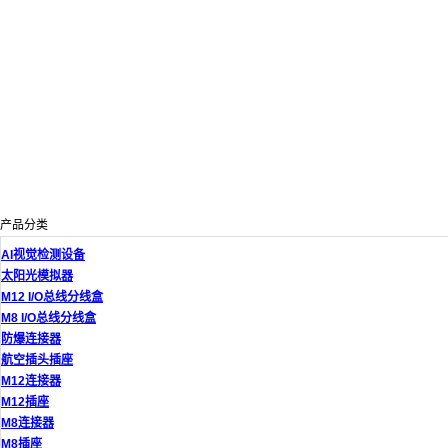
产品分类
AI视觉检测设备
太阳光模拟器
M12 I/O总线分线盒
M8 I/O总线分线盒
防爆连接器
航空插头插座
M12连接器
M12插座
M8连接器
M8插座