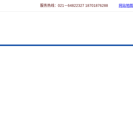
服务热线：021－64822327 18701876288
网站地图