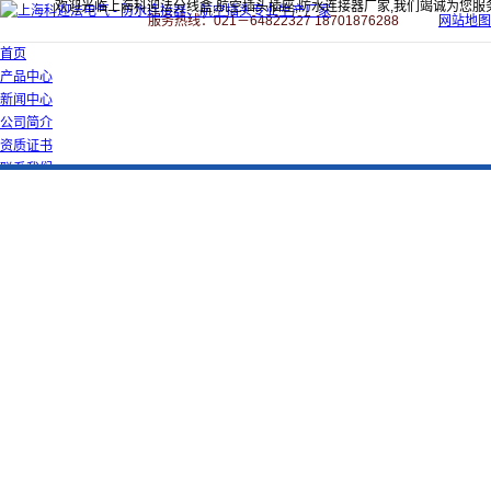
欢迎光临上海科迎法分线盒,航空插头插座,防水连接器厂家,我们竭诚为您服
服务热线：021－64822327 18701876288
网站地图
首页
产品中心
新闻中心
公司简介
资质证书
联系我们