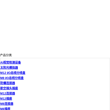
产品分类
AI视觉检测设备
太阳光模拟器
M12 I/O总线分线盒
M8 I/O总线分线盒
防爆连接器
航空插头插座
M12连接器
M12插座
M8连接器
M8插座