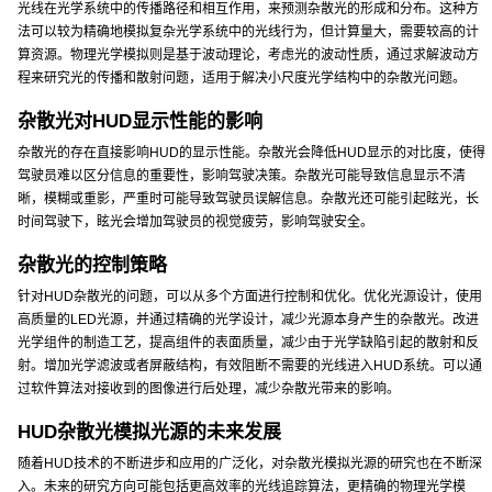
光线在光学系统中的传播路径和相互作用，来预测杂散光的形成和分布。这种方
法可以较为精确地模拟复杂光学系统中的光线行为，但计算量大，需要较高的计
算资源。物理光学模拟则是基于波动理论，考虑光的波动性质，通过求解波动方
程来研究光的传播和散射问题，适用于解决小尺度光学结构中的杂散光问题。
杂散光对HUD显示性能的影响
杂散光的存在直接影响HUD的显示性能。杂散光会降低HUD显示的对比度，使得
驾驶员难以区分信息的重要性，影响驾驶决策。杂散光可能导致信息显示不清
晰，模糊或重影，严重时可能导致驾驶员误解信息。杂散光还可能引起眩光，长
时间驾驶下，眩光会增加驾驶员的视觉疲劳，影响驾驶安全。
杂散光的控制策略
针对HUD杂散光的问题，可以从多个方面进行控制和优化。优化光源设计，使用
高质量的LED光源，并通过精确的光学设计，减少光源本身产生的杂散光。改进
光学组件的制造工艺，提高组件的表面质量，减少由于光学缺陷引起的散射和反
射。增加光学滤波或者屏蔽结构，有效阻断不需要的光线进入HUD系统。可以通
过软件算法对接收到的图像进行后处理，减少杂散光带来的影响。
HUD杂散光模拟光源的未来发展
随着HUD技术的不断进步和应用的广泛化，对杂散光模拟光源的研究也在不断深
入。未来的研究方向可能包括更高效率的光线追踪算法，更精确的物理光学模