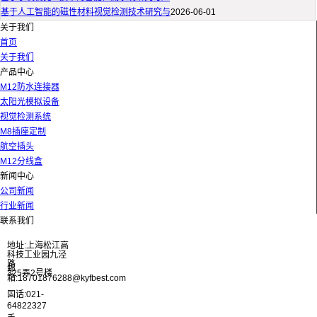
基于人工智能的磁性材料视觉检测技术研究与
2026-06-01
关于我们
首页
关于我们
产品中心
M12防水连接器
太阳光模拟设备
视觉检测系统
M8插座定制
航空插头
M12分线盒
新闻中心
公司新闻
行业新闻
联系我们
地址:上海松江高
科技工业园九泾
路
邮
325弄2号楼
箱:18701876288@kyfbest.com
固话:021-
64822327