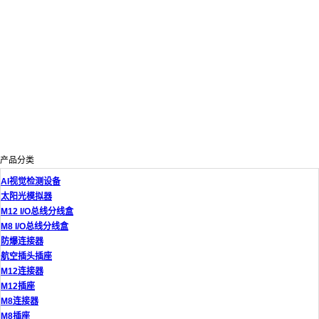
产品分类
AI视觉检测设备
太阳光模拟器
M12 I/O总线分线盒
M8 I/O总线分线盒
防爆连接器
航空插头插座
M12连接器
M12插座
M8连接器
M8插座