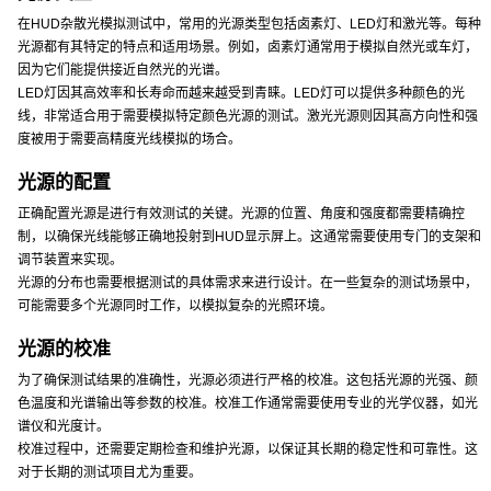
在HUD杂散光模拟测试中，常用的光源类型包括卤素灯、LED灯和激光等。每种
光源都有其特定的特点和适用场景。例如，卤素灯通常用于模拟自然光或车灯，
因为它们能提供接近自然光的光谱。
LED灯因其高效率和长寿命而越来越受到青睐。LED灯可以提供多种颜色的光
线，非常适合用于需要模拟特定颜色光源的测试。激光光源则因其高方向性和强
度被用于需要高精度光线模拟的场合。
光源的配置
正确配置光源是进行有效测试的关键。光源的位置、角度和强度都需要精确控
制，以确保光线能够正确地投射到HUD显示屏上。这通常需要使用专门的支架和
调节装置来实现。
光源的分布也需要根据测试的具体需求来进行设计。在一些复杂的测试场景中，
可能需要多个光源同时工作，以模拟复杂的光照环境。
光源的校准
为了确保测试结果的准确性，光源必须进行严格的校准。这包括光源的光强、颜
色温度和光谱输出等参数的校准。校准工作通常需要使用专业的光学仪器，如光
谱仪和光度计。
校准过程中，还需要定期检查和维护光源，以保证其长期的稳定性和可靠性。这
对于长期的测试项目尤为重要。