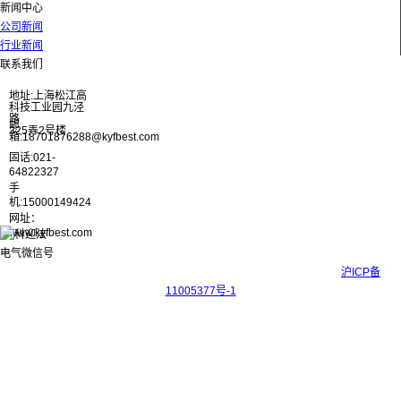
新闻中心
公司新闻
行业新闻
联系我们
地址:上海松江高
科技工业园九泾
路
邮
325弄2号楼
箱:18701876288@kyfbest.com
固话:021-
64822327
手
机:15000149424
网址：
www.kyfbest.com
Copyright © 2017-2026 上海科迎法电气科技有限公司 ICP备案号：
沪ICP备
11005377号-1