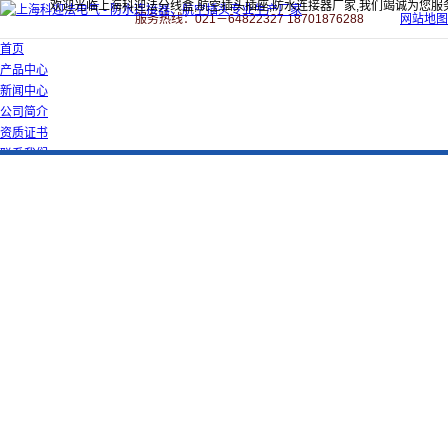
欢迎光临上海科迎法分线盒,航空插头插座,防水连接器厂家,我们竭诚为您服
服务热线：021－64822327 18701876288
网站地图
首页
产品中心
新闻中心
公司简介
资质证书
联系我们