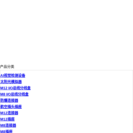
产品分类
AI视觉检测设备
太阳光模拟器
M12 I/O总线分线盒
M8 I/O总线分线盒
防爆连接器
航空插头插座
M12连接器
M12插座
M8连接器
M8插座