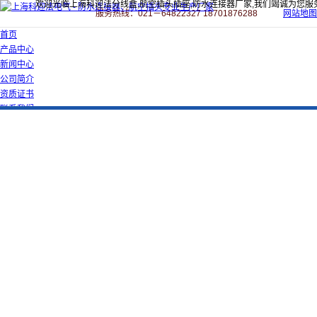
欢迎光临上海科迎法分线盒,航空插头插座,防水连接器厂家,我们竭诚为您服
服务热线：021－64822327 18701876288
网站地图
首页
产品中心
新闻中心
公司简介
资质证书
联系我们