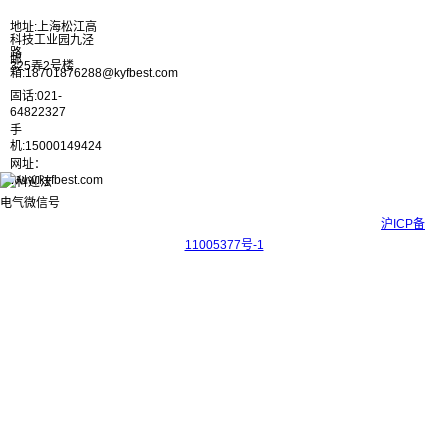
地址:上海松江高
科技工业园九泾
路
邮
325弄2号楼
箱:18701876288@kyfbest.com
固话:021-
64822327
手
机:15000149424
网址：
www.kyfbest.com
Copyright © 2017-2026 上海科迎法电气科技有限公司 ICP备案号：
沪ICP备
11005377号-1