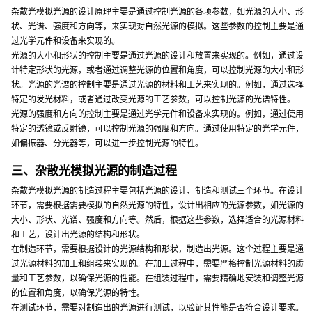
杂散光模拟光源的设计原理主要是通过控制光源的各项参数，如光源的大小、形
状、光谱、强度和方向等，来实现对自然光源的模拟。这些参数的控制主要是通
过光学元件和设备来实现的。
光源的大小和形状的控制主要是通过光源的设计和放置来实现的。例如，通过设
计特定形状的光源，或者通过调整光源的位置和角度，可以控制光源的大小和形
状。光源的光谱的控制主要是通过光源的材料和工艺来实现的。例如，通过选择
特定的发光材料，或者通过改变光源的工艺参数，可以控制光源的光谱特性。
光源的强度和方向的控制主要是通过光学元件和设备来实现的。例如，通过使用
特定的透镜或反射镜，可以控制光源的强度和方向。通过使用特定的光学元件，
如偏振器、分光器等，可以进一步控制光源的特性。
三、杂散光模拟光源的制造过程
杂散光模拟光源的制造过程主要包括光源的设计、制造和测试三个环节。在设计
环节，需要根据需要模拟的自然光源的特性，设计出相应的光源参数，如光源的
大小、形状、光谱、强度和方向等。然后，根据这些参数，选择适合的光源材料
和工艺，设计出光源的结构和形状。
在制造环节，需要根据设计的光源结构和形状，制造出光源。这个过程主要是通
过光源材料的加工和组装来实现的。在加工过程中，需要严格控制光源材料的质
量和工艺参数，以确保光源的性能。在组装过程中，需要精确地安装和调整光源
的位置和角度，以确保光源的特性。
在测试环节，需要对制造出的光源进行测试，以验证其性能是否符合设计要求。