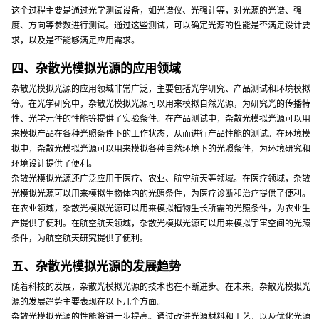
这个过程主要是通过光学测试设备，如光谱仪、光强计等，对光源的光谱、强
度、方向等参数进行测试。通过这些测试，可以确定光源的性能是否满足设计要
求，以及是否能够满足应用需求。
四、杂散光模拟光源的应用领域
杂散光模拟光源的应用领域非常广泛，主要包括光学研究、产品测试和环境模拟
等。在光学研究中，杂散光模拟光源可以用来模拟自然光源，为研究光的传播特
性、光学元件的性能等提供了实验条件。在产品测试中，杂散光模拟光源可以用
来模拟产品在各种光照条件下的工作状态，从而进行产品性能的测试。在环境模
拟中，杂散光模拟光源可以用来模拟各种自然环境下的光照条件，为环境研究和
环境设计提供了便利。
杂散光模拟光源还广泛应用于医疗、农业、航空航天等领域。在医疗领域，杂散
光模拟光源可以用来模拟生物体内的光照条件，为医疗诊断和治疗提供了便利。
在农业领域，杂散光模拟光源可以用来模拟植物生长所需的光照条件，为农业生
产提供了便利。在航空航天领域，杂散光模拟光源可以用来模拟宇宙空间的光照
条件，为航空航天研究提供了便利。
五、杂散光模拟光源的发展趋势
随着科技的发展，杂散光模拟光源的技术也在不断进步。在未来，杂散光模拟光
源的发展趋势主要表现在以下几个方面。
杂散光模拟光源的性能将进一步提高。通过改进光源材料和工艺，以及优化光源