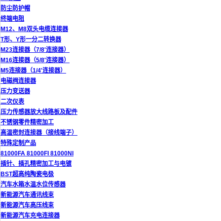
防尘防护帽
终端电阻
M12、M8双头电缆连接器
T形、Y形一分二转换器
M23连接器（7/8'连接器）
M16连接器（5/8'连接器）
M5连接器（1/4'连接器）
电磁阀连接器
压力变送器
二次仪表
压力传感器放大线路板及配件
不锈钢零件精密加工
高温密封连接器（接线端子）
特殊定制产品
81000FA 81000FI 81000NI
插针、插孔精密加工与电镀
BST超高纯陶瓷电极
汽车水箱水温水位传感器
新能源汽车通讯线束
新能源汽车高压线束
新能源汽车充电连接器