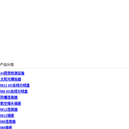
产品分类
AI视觉检测设备
太阳光模拟器
M12 I/O总线分线盒
M8 I/O总线分线盒
防爆连接器
航空插头插座
M12连接器
M12插座
M8连接器
M8插座