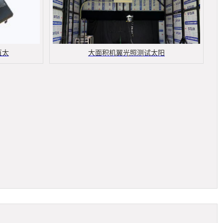
直太
大面积机翼光照测试太阳