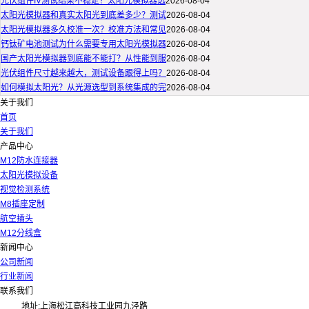
光伏组件IV测试结果不稳定？太阳光模拟器选
2026-08-04
太阳光模拟器和真实太阳光到底差多少？测试
2026-08-04
太阳光模拟器多久校准一次？校准方法和常见
2026-08-04
钙钛矿电池测试为什么需要专用太阳光模拟器
2026-08-04
国产太阳光模拟器到底能不能打？从性能到服
2026-08-04
光伏组件尺寸越来越大，测试设备跟得上吗？
2026-08-04
如何模拟太阳光？从光源选型到系统集成的完
2026-08-04
关于我们
首页
关于我们
产品中心
M12防水连接器
太阳光模拟设备
视觉检测系统
M8插座定制
航空插头
M12分线盒
新闻中心
公司新闻
行业新闻
联系我们
地址:上海松江高科技工业园九泾路