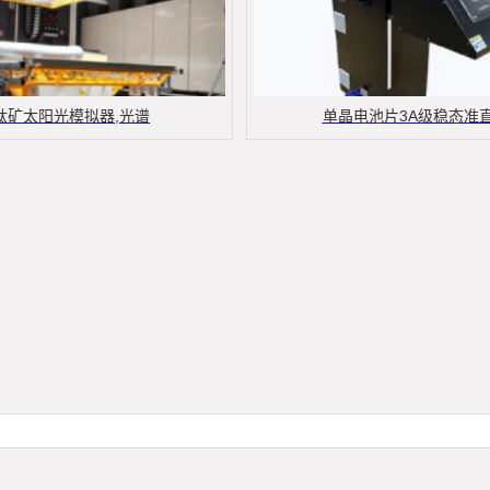
钛矿太阳光模拟器,光谱
单晶电池片3A级稳态准