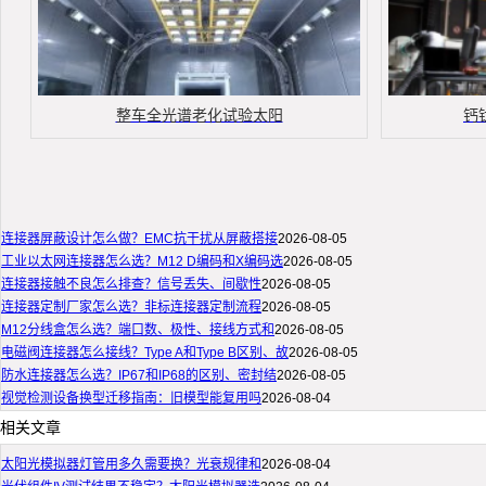
整车全光谱老化试验太阳
钙
连接器屏蔽设计怎么做？EMC抗干扰从屏蔽搭接
2026-08-05
工业以太网连接器怎么选？M12 D编码和X编码选
2026-08-05
连接器接触不良怎么排查？信号丢失、间歇性
2026-08-05
连接器定制厂家怎么选？非标连接器定制流程
2026-08-05
M12分线盒怎么选？端口数、极性、接线方式和
2026-08-05
电磁阀连接器怎么接线？Type A和Type B区别、故
2026-08-05
防水连接器怎么选？IP67和IP68的区别、密封结
2026-08-05
视觉检测设备换型迁移指南：旧模型能复用吗
2026-08-04
相关文章
太阳光模拟器灯管用多久需要换？光衰规律和
2026-08-04