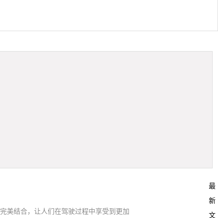
最
新
性完美结合，让人们在驾驶过程中享受到更加
文