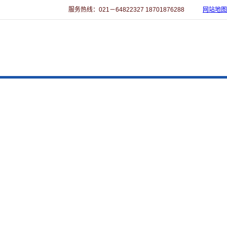
服务热线：021－64822327 18701876288
网站地图