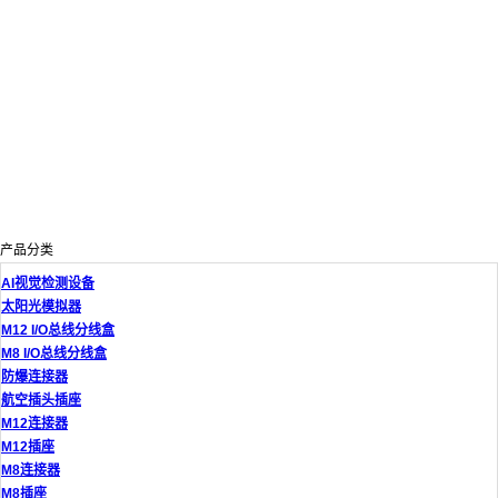
产品分类
AI视觉检测设备
太阳光模拟器
M12 I/O总线分线盒
M8 I/O总线分线盒
防爆连接器
航空插头插座
M12连接器
M12插座
M8连接器
M8插座