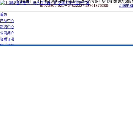
欢迎光临上海科迎法分线盒,航空插头插座,防水连接器厂家,我们竭诚为您服
服务热线：021－64822327 18701876288
网站地图
首页
产品中心
新闻中心
公司简介
资质证书
联系我们