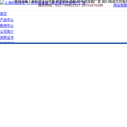
欢迎光临上海科迎法分线盒,航空插头插座,防水连接器厂家,我们竭诚为您服
服务热线：021－64822327 18701876288
网站地图
首页
产品中心
新闻中心
公司简介
资质证书
联系我们