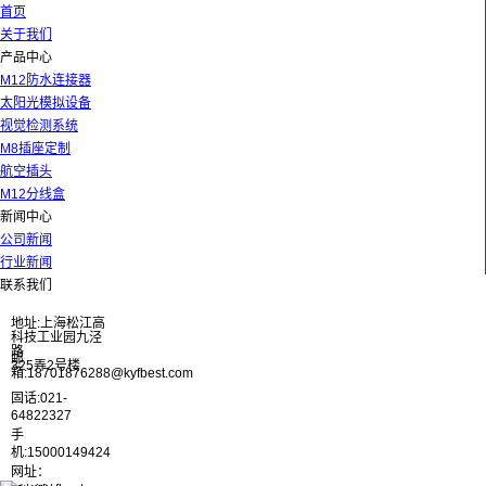
首页
关于我们
产品中心
M12防水连接器
太阳光模拟设备
视觉检测系统
M8插座定制
航空插头
M12分线盒
新闻中心
公司新闻
行业新闻
联系我们
地址:上海松江高
科技工业园九泾
路
邮
325弄2号楼
箱:18701876288@kyfbest.com
固话:021-
64822327
手
机:15000149424
网址：