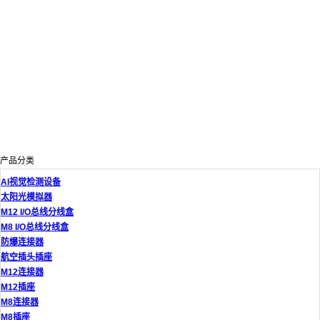
产品分类
AI视觉检测设备
太阳光模拟器
M12 I/O总线分线盒
M8 I/O总线分线盒
防爆连接器
航空插头插座
M12连接器
M12插座
M8连接器
M8插座