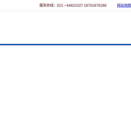
服务热线：021－64822327 18701876288
网站地图