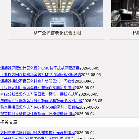
整车全光谱老化试验太阳
钙
连接器屏蔽设计怎么做？EMC抗干扰从屏蔽搭接
2026-08-05
工业以太网连接器怎么选？M12 D编码和X编码选
2026-08-05
连接器接触不良怎么排查？信号丢失、间歇性
2026-08-05
连接器定制厂家怎么选？非标连接器定制流程
2026-08-05
M12分线盒怎么选？端口数、极性、接线方式和
2026-08-05
电磁阀连接器怎么接线？Type A和Type B区别、故
2026-08-05
防水连接器怎么选？IP67和IP68的区别、密封结
2026-08-05
视觉检测设备换型迁移指南：旧模型能复用吗
2026-08-04
相关文章
太阳光模拟器灯管用多久需要换？光衰规律和
2026-08-04