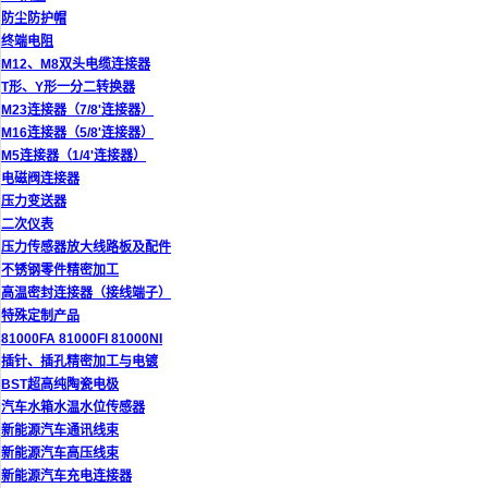
防尘防护帽
终端电阻
M12、M8双头电缆连接器
T形、Y形一分二转换器
M23连接器（7/8'连接器）
M16连接器（5/8'连接器）
M5连接器（1/4'连接器）
电磁阀连接器
压力变送器
二次仪表
压力传感器放大线路板及配件
不锈钢零件精密加工
高温密封连接器（接线端子）
特殊定制产品
81000FA 81000FI 81000NI
插针、插孔精密加工与电镀
BST超高纯陶瓷电极
汽车水箱水温水位传感器
新能源汽车通讯线束
新能源汽车高压线束
新能源汽车充电连接器