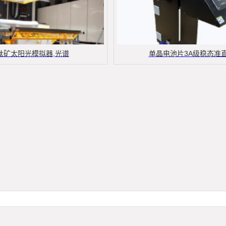
钛矿太阳光模拟器,光谱
单晶电池片3A级稳态准