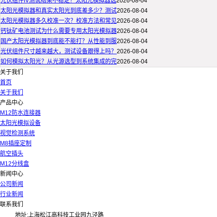
光伏组件IV测试结果不稳定？太阳光模拟器选
2026-08-04
太阳光模拟器和真实太阳光到底差多少？测试
2026-08-04
太阳光模拟器多久校准一次？校准方法和常见
2026-08-04
钙钛矿电池测试为什么需要专用太阳光模拟器
2026-08-04
国产太阳光模拟器到底能不能打？从性能到服
2026-08-04
光伏组件尺寸越来越大，测试设备跟得上吗？
2026-08-04
如何模拟太阳光？从光源选型到系统集成的完
2026-08-04
关于我们
首页
关于我们
产品中心
M12防水连接器
太阳光模拟设备
视觉检测系统
M8插座定制
航空插头
M12分线盒
新闻中心
公司新闻
行业新闻
联系我们
地址:上海松江高科技工业园九泾路