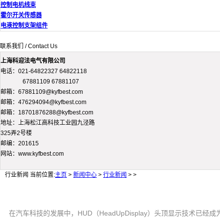
控制电机线束
霍尔开关传感器
电液控制支架组件
联系我们 / Contact Us
上海科迎法电气有限公司
电话：021-64822327 64822118
67881109 67881107
邮箱：67881109@kyfbest.com
邮箱：476294094@kyfbest.com
邮箱：18701876288@kyfbest.com
地址：上海松江高科技工业园九泾路
325弄2号楼
邮编：201615
网站：www.kyfbest.com
行业新闻
当前位置:
主页
>
新闻中心
>
行业新闻
> >
在汽车科技的发展中，HUD（HeadUpDisplay）头顶显示技术