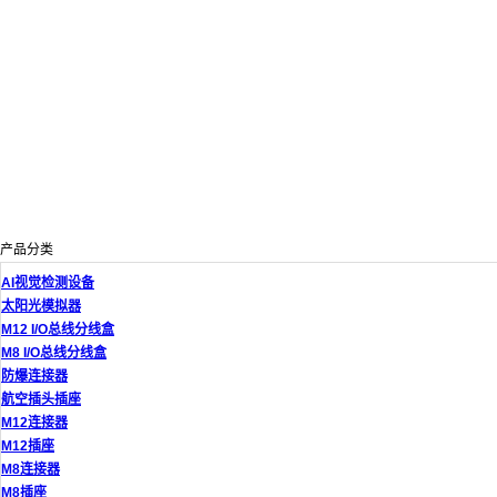
产品分类
AI视觉检测设备
太阳光模拟器
M12 I/O总线分线盒
M8 I/O总线分线盒
防爆连接器
航空插头插座
M12连接器
M12插座
M8连接器
M8插座