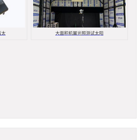
直太
大面积机翼光照测试太阳