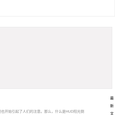
最
新
的问题也开始引起了人们的注意。那么，什么是HUD阳光倒
文