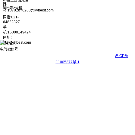
科技工业园九泾
路
邮
325弄2号楼
箱:18701876288@kyfbest.com
固话:021-
64822327
手
机:15000149424
网址：
www.kyfbest.com
Copyright © 2017-2026 上海科迎法电气科技有限公司 ICP备案号：
沪ICP备
11005377号-1