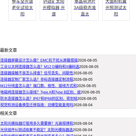
整车全光谱
钙钛矿太阳
单晶电池片
大面积机翼
老化试验太
光模拟器,光
3A级稳态准
光照测试太
阳
谱
直太
阳
最新文章
连接器屏蔽设计怎么做？EMC抗干扰从屏蔽搭接
2026-08-05
工业以太网连接器怎么选？M12 D编码和X编码选
2026-08-05
连接器接触不良怎么排查？信号丢失、间歇性
2026-08-05
连接器定制厂家怎么选？非标连接器定制流程
2026-08-05
M12分线盒怎么选？端口数、极性、接线方式和
2026-08-05
电磁阀连接器怎么接线？Type A和Type B区别、故
2026-08-05
防水连接器怎么选？IP67和IP68的区别、密封结
2026-08-05
视觉检测设备换型迁移指南：旧模型能复用吗
2026-08-04
相关文章
太阳光模拟器灯管用多久需要换？光衰规律和
2026-08-04
光伏组件IV测试结果不稳定？太阳光模拟器选
2026-08-04