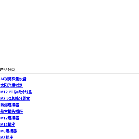
产品分类
AI视觉检测设备
太阳光模拟器
M12 I/O总线分线盒
M8 I/O总线分线盒
防爆连接器
航空插头插座
M12连接器
M12插座
M8连接器
M8插座