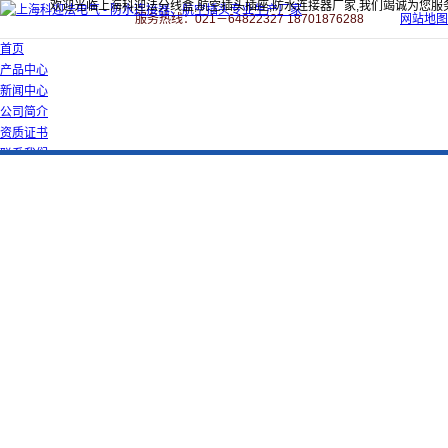
欢迎光临上海科迎法分线盒,航空插头插座,防水连接器厂家,我们竭诚为您服
服务热线：021－64822327 18701876288
网站地图
首页
产品中心
新闻中心
公司简介
资质证书
联系我们