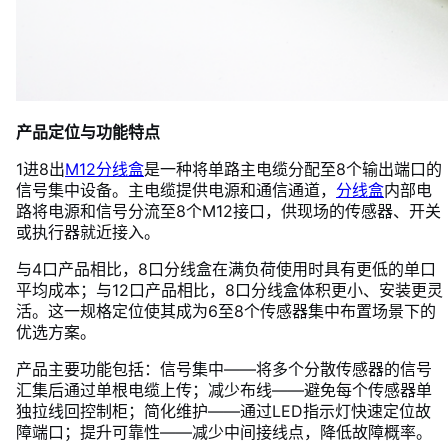
产品定位与功能特点
1进8出
M12分线盒
是一种将单路主电缆分配至8个输出端口的
信号集中设备。主电缆提供电源和通信通道，
分线盒
内部电
路将电源和信号分流至8个M12接口，供现场的传感器、开关
或执行器就近接入。
与4口产品相比，8口分线盒在满负荷使用时具有更低的单口
平均成本；与12口产品相比，8口分线盒体积更小、安装更灵
活。这一规格定位使其成为6至8个传感器集中布置场景下的
优选方案。
产品主要功能包括：信号集中——将多个分散传感器的信号
汇集后通过单根电缆上传；减少布线——避免每个传感器单
独拉线回控制柜；简化维护——通过LED指示灯快速定位故
障端口；提升可靠性——减少中间接线点，降低故障概率。