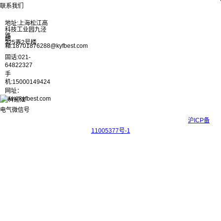
联系我们
地址:上海松江高
科技工业园九泾
路
邮
325弄2号楼
箱:18701876288@kyfbest.com
固话:021-
64822327
手
机:15000149424
网址：
www.kyfbest.com
Copyright © 2017-2026 上海科迎法电气科技有限公司 ICP备案号：
沪ICP备
11005377号-1