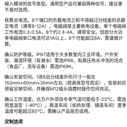
输入模块的信号类型。通用型产品可兼容两种信号，建议拿
不准时选用。
核算总电流。8个端口的负载电流之和不得超过分线盒的总额
定电流（通常8-12A）。电磁阀是主要耗电设备，单个电磁阀
工作电流0.3-0.5A，8个约2.4-4A，通常安全。但部分大功
率电磁阀单口电流可达1A以上，8个可能超过8A，需谨慎计
算。
确认防护等级。IP67适用于大多数室内工业环境。户外安
装、潮湿环境（有淋水）需选IP68。有高压热水冲洗的场合
（食品厂、洗车设备）需选IP69K。
确认安装空间。1进8出分线盒外形尺寸一般在
150mm×60mm×30mm左右（视具体型号而定），安装前应
预留足够空间，并确保M12插头插拔时操作空间充足。
确认工作温度。北方户外项目冬季气温可能低于-25℃，需选
用宽温型（-40℃）。高温车间（如热处理、铸造车间）夏季
温度可能超过85℃，需确认产品是否适用。
定制选项