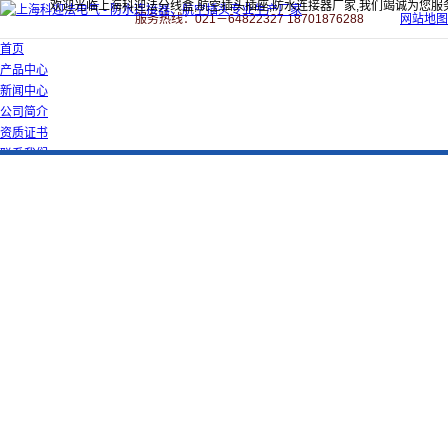
欢迎光临上海科迎法分线盒,航空插头插座,防水连接器厂家,我们竭诚为您服
服务热线：021－64822327 18701876288
网站地图
首页
产品中心
新闻中心
公司简介
资质证书
联系我们