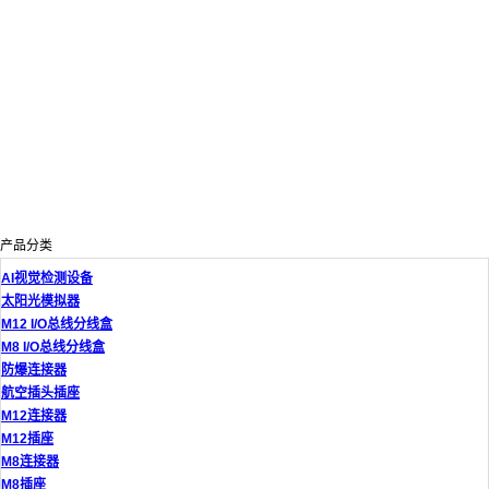
产品分类
AI视觉检测设备
太阳光模拟器
M12 I/O总线分线盒
M8 I/O总线分线盒
防爆连接器
航空插头插座
M12连接器
M12插座
M8连接器
M8插座