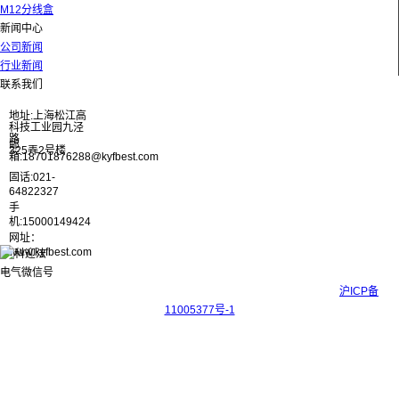
M12分线盒
新闻中心
公司新闻
行业新闻
联系我们
地址:上海松江高
科技工业园九泾
路
邮
325弄2号楼
箱:18701876288@kyfbest.com
固话:021-
64822327
手
机:15000149424
网址：
www.kyfbest.com
Copyright © 2017-2026 上海科迎法电气科技有限公司 ICP备案号：
沪ICP备
11005377号-1