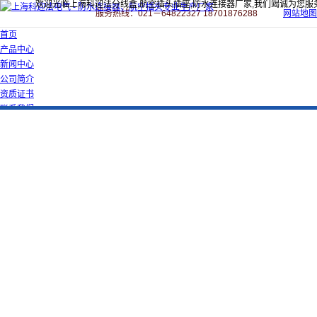
欢迎光临上海科迎法分线盒,航空插头插座,防水连接器厂家,我们竭诚为您服
服务热线：021－64822327 18701876288
网站地图
首页
产品中心
新闻中心
公司简介
资质证书
联系我们