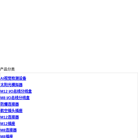
产品分类
AI视觉检测设备
太阳光模拟器
M12 I/O总线分线盒
M8 I/O总线分线盒
防爆连接器
航空插头插座
M12连接器
M12插座
M8连接器
M8插座