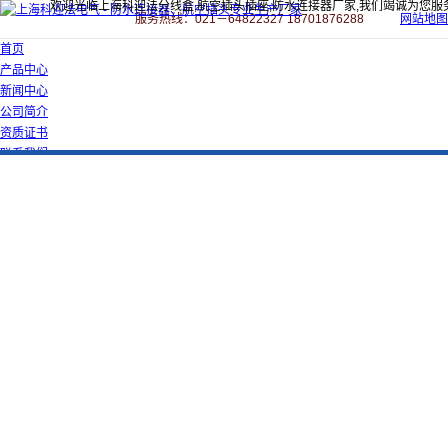
欢迎光临上海科迎法分线盒,航空插头插座,防水连接器厂家,我们竭诚为您服
服务热线：021－64822327 18701876288
网站地图
首页
产品中心
新闻中心
公司简介
资质证书
联系我们