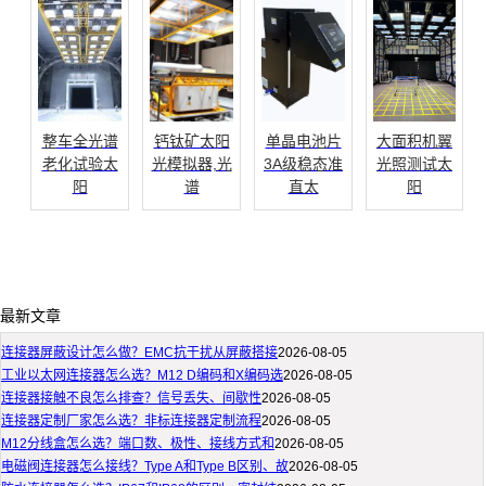
整车全光谱
钙钛矿太阳
单晶电池片
大面积机翼
老化试验太
光模拟器,光
3A级稳态准
光照测试太
阳
谱
直太
阳
最新文章
连接器屏蔽设计怎么做？EMC抗干扰从屏蔽搭接
2026-08-05
工业以太网连接器怎么选？M12 D编码和X编码选
2026-08-05
连接器接触不良怎么排查？信号丢失、间歇性
2026-08-05
连接器定制厂家怎么选？非标连接器定制流程
2026-08-05
M12分线盒怎么选？端口数、极性、接线方式和
2026-08-05
电磁阀连接器怎么接线？Type A和Type B区别、故
2026-08-05