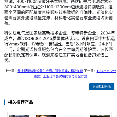
测试，400-1100nm做好基本够用。钙钛矿叠层电池对紫外
300-400nm和近红外1100-1200nm边缘波段特别敏感，这
两个区间的匹配精度直接影响效率数据的准确性。光催化实
验需要紫外波段能量充沛，材料老化实验要求全波段均衡覆
盖。
科迎法电气是国家级高新技术企业、专精特新企业，2004年
成立，通过ISO9001:2015质量体系认证。设备内置中控机运
行Vmax软件，IV参数一键输出。售后12小时响应、24小时
上门，定期光谱校准服务包含在全生命周期维护里，波长匹
配长期稳定有保障。欢迎来松江工厂实地看设备跑光谱曲
线。
上一篇：
专业视觉检测设备生产商，智造赋能，精准护航
下一篇：
1进4出M12分
线盒：工业现场最实用的信号分配方案
返回栏目列表
相关推荐产品