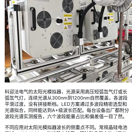
科迎法电气的太阳光模拟器，光源采用高压短弧氙气灯或长
弧氙气灯，连续光谱从300nm到1200nm自然覆盖，各波段
平滑过渡，没有拼接断档。LED方案通过多波段精密选型和
光谱拟合，同样能达到A+级波长匹配。每台设备出厂都附分
波段光谱实测报告，六个波段能量占比和偏差值一目了然。
不同应用对太阳光模拟器波长的侧重点不同。常规晶硅电池