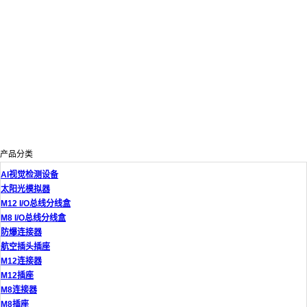
产品分类
AI视觉检测设备
太阳光模拟器
M12 I/O总线分线盒
M8 I/O总线分线盒
防爆连接器
航空插头插座
M12连接器
M12插座
M8连接器
M8插座