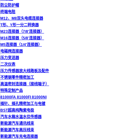
防尘防护帽
终端电阻
M12、M8双头电缆连接器
T形、Y形一分二转换器
M23连接器（7/8'连接器）
M16连接器（5/8'连接器）
M5连接器（1/4'连接器）
电磁阀连接器
压力变送器
二次仪表
压力传感器放大线路板及配件
不锈钢零件精密加工
高温密封连接器（接线端子）
特殊定制产品
81000FA 81000FI 81000NI
插针、插孔精密加工与电镀
BST超高纯陶瓷电极
汽车水箱水温水位传感器
新能源汽车通讯线束
新能源汽车高压线束
新能源汽车充电连接器