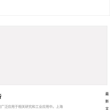
最
析
新
被广泛应用于相关研究和工业应用中。上海
文