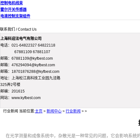
控制电机线束
霍尔开关传感器
电液控制支架组件
联系我们 / Contact Us
上海科迎法电气有限公司
电话：021-64822327 64822118
67881109 67881107
邮箱：67881109@kyfbest.com
邮箱：476294094@kyfbest.com
邮箱：18701876288@kyfbest.com
地址：上海松江高科技工业园九泾路
325弄2号楼
邮编：201615
网站：www.kyfbest.com
行业新闻
当前位置:
主页
>
新闻中心
>
行业新闻
> >
在光学测量和成像系统中，杂散光是一种常见的问题，它会影响系统