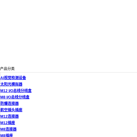
产品分类
AI视觉检测设备
太阳光模拟器
M12 I/O总线分线盒
M8 I/O总线分线盒
防爆连接器
航空插头插座
M12连接器
M12插座
M8连接器
M8插座