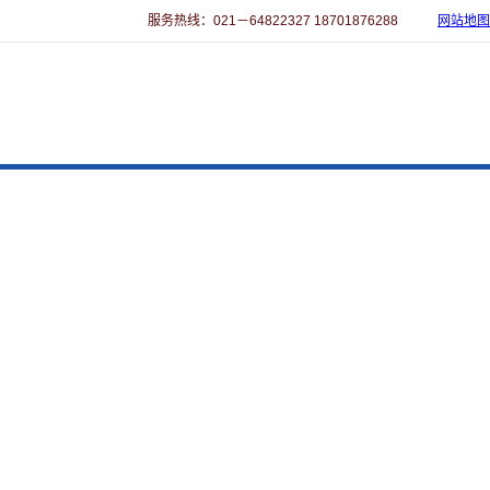
服务热线：021－64822327 18701876288
网站地图