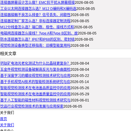
连接器屏蔽设计怎么做？EMC抗干扰从屏蔽搭接
2026-08-05
工业以太网连接器怎么选？M12 D编码和X编码选
2026-08-05
连接器接触不良怎么排查？信号丢失、间歇性
2026-08-05
连接器定制厂家怎么选？非标连接器定制流程
2026-08-05
M12分线盒怎么选？端口数、极性、接线方式和
2026-08-05
电磁阀连接器怎么接线？Type A和Type B区别、故
2026-08-05
防水连接器怎么选？IP67和IP68的区别、密封结
2026-08-05
视觉检测设备换型迁移指南：旧模型能复用吗
2026-08-04
相关文章
钙钛矿电池光老化测试为什么比晶硅更复杂？
2026-08-04
五金件视觉检测设备破解高反光与复杂曲面检
2026-08-04
基于深度学习的螺纹视觉检测技术研究与应用
2026-05-22
基于手机视觉AI技术的智能检测系统研究与应
2026-05-14
智能视觉检测技术在电池盖品质监控中的应用
2026-05-26
智能视觉检测技术在电池盖质量监控中的应用
2026-05-29
基于人工智能的磁性材料视觉检测技术研究与
2026-06-01
饮品行业视觉检测技术的发展与应用探索
2026-06-05
关于我们
首页
关于我们