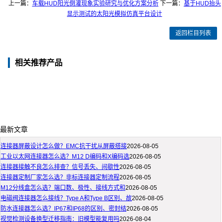
上一篇：
车载HUD阳光倒灌现象实验研究与优化方案分析
下一篇：
基于HUD抬头
显示测试的太阳光模拟仿真平台设计
返回栏目列表
相关推荐产品
最新文章
连接器屏蔽设计怎么做？EMC抗干扰从屏蔽搭接
2026-08-05
工业以太网连接器怎么选？M12 D编码和X编码选
2026-08-05
连接器接触不良怎么排查？信号丢失、间歇性
2026-08-05
连接器定制厂家怎么选？非标连接器定制流程
2026-08-05
M12分线盒怎么选？端口数、极性、接线方式和
2026-08-05
电磁阀连接器怎么接线？Type A和Type B区别、故
2026-08-05
防水连接器怎么选？IP67和IP68的区别、密封结
2026-08-05
视觉检测设备换型迁移指南：旧模型能复用吗
2026-08-04