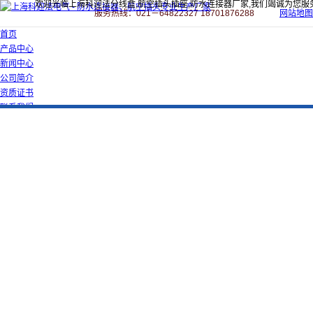
欢迎光临上海科迎法分线盒,航空插头插座,防水连接器厂家,我们竭诚为您服
服务热线：021－64822327 18701876288
网站地图
首页
产品中心
新闻中心
公司简介
资质证书
联系我们