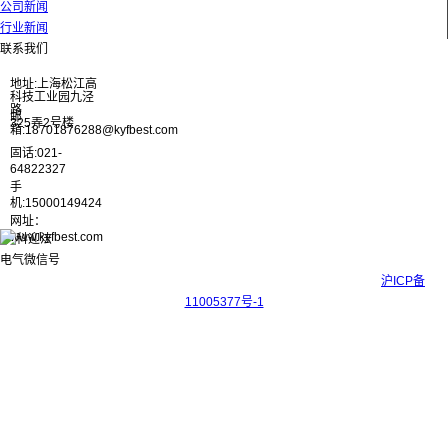
公司新闻
行业新闻
联系我们
地址:上海松江高
科技工业园九泾
路
邮
325弄2号楼
箱:18701876288@kyfbest.com
固话:021-
64822327
手
机:15000149424
网址：
www.kyfbest.com
Copyright © 2017-2026 上海科迎法电气科技有限公司 ICP备案号：
沪ICP备
11005377号-1