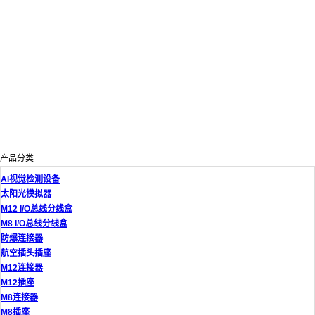
产品分类
AI视觉检测设备
太阳光模拟器
M12 I/O总线分线盒
M8 I/O总线分线盒
防爆连接器
航空插头插座
M12连接器
M12插座
M8连接器
M8插座