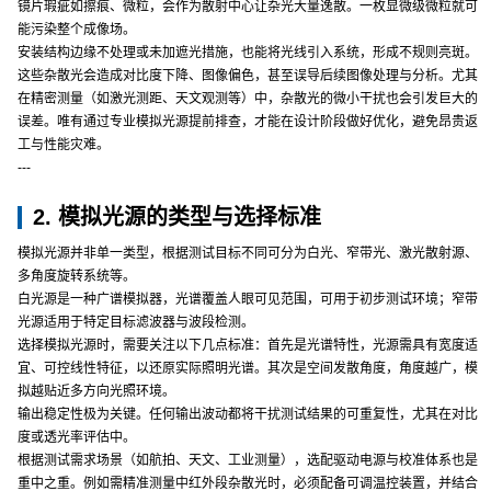
镜片瑕疵如擦痕、微粒，会作为散射中心让杂光大量逸散。一枚显微级微粒就可
能污染整个成像场。
安装结构边缘不处理或未加遮光措施，也能将光线引入系统，形成不规则亮斑。
这些杂散光会造成对比度下降、图像偏色，甚至误导后续图像处理与分析。尤其
在精密测量（如激光测距、天文观测等）中，杂散光的微小干扰也会引发巨大的
误差。唯有通过专业模拟光源提前排查，才能在设计阶段做好优化，避免昂贵返
工与性能灾难。
---
2. 模拟光源的类型与选择标准
模拟光源并非单一类型，根据测试目标不同可分为白光、窄带光、激光散射源、
多角度旋转系统等。
白光源是一种广谱模拟器，光谱覆盖人眼可见范围，可用于初步测试环境；窄带
光源适用于特定目标滤波器与波段检测。
选择模拟光源时，需要关注以下几点标准：首先是光谱特性，光源需具有宽度适
宜、可控线性特征，以还原实际照明光谱。其次是空间发散角度，角度越广，模
拟越贴近多方向光照环境。
输出稳定性极为关键。任何输出波动都将干扰测试结果的可重复性，尤其在对比
度或透光率评估中。
根据测试需求场景（如航拍、天文、工业测量），选配驱动电源与校准体系也是
重中之重。例如需精准测量中红外段杂散光时，必须配备可调温控装置，并结合