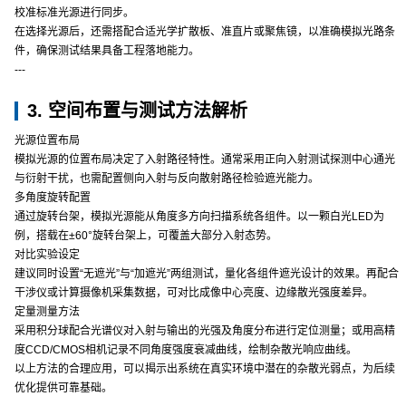
校准标准光源进行同步。
在选择光源后，还需搭配合适光学扩散板、准直片或聚焦镜，以准确模拟光路条
件，确保测试结果具备工程落地能力。
---
3. 空间布置与测试方法解析
光源位置布局
模拟光源的位置布局决定了入射路径特性。通常采用正向入射测试探测中心通光
与衍射干扰，也需配置侧向入射与反向散射路径检验遮光能力。
多角度旋转配置
通过旋转台架，模拟光源能从角度多方向扫描系统各组件。以一颗白光LED为
例，搭载在±60°旋转台架上，可覆盖大部分入射态势。
对比实验设定
建议同时设置“无遮光”与“加遮光”两组测试，量化各组件遮光设计的效果。再配合
干涉仪或计算摄像机采集数据，可对比成像中心亮度、边缘散光强度差异。
定量测量方法
采用积分球配合光谱仪对入射与输出的光强及角度分布进行定位测量；或用高精
度CCD/CMOS相机记录不同角度强度衰减曲线，绘制杂散光响应曲线。
以上方法的合理应用，可以揭示出系统在真实环境中潜在的杂散光弱点，为后续
优化提供可靠基础。