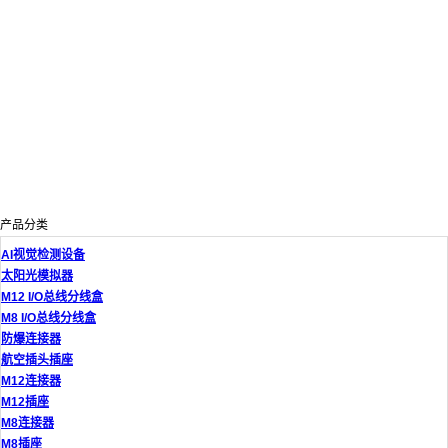
产品分类
AI视觉检测设备
太阳光模拟器
M12 I/O总线分线盒
M8 I/O总线分线盒
防爆连接器
航空插头插座
M12连接器
M12插座
M8连接器
M8插座