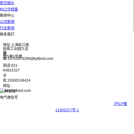
航空插头
M12分线盒
新闻中心
公司新闻
行业新闻
联系我们
地址:上海松江高
科技工业园九泾
路
邮
325弄2号楼
箱:18701876288@kyfbest.com
固话:021-
64822327
手
机:15000149424
网址：
www.kyfbest.com
Copyright © 2017-2026 上海科迎法电气科技有限公司 ICP备案号：
沪ICP备
11005377号-1