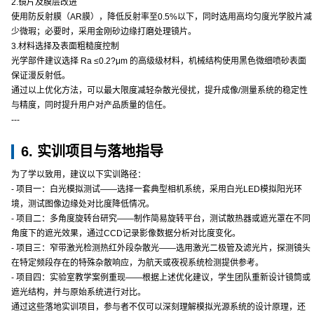
2.镜片及膜层改进
使用防反射膜（AR膜），降低反射率至0.5%以下，同时选用高均匀度光学胶片减
少微瑕；必要时，采用金刚砂边缘打磨处理镜片。
3.材料选择及表面粗糙度控制
光学部件建议选择 Ra ≤0.2?μm 的高级级材料，机械结构使用黑色微细喷砂表面
保证漫反射低。
通过以上优化方法，可以最大限度减轻杂散光侵扰，提升成像/测量系统的稳定性
与精度，同时提升用户对产品质量的信任。
---
6. 实训项目与落地指导
为了学以致用，建议以下实训路径：
- 项目一：白光模拟测试——选择一套典型相机系统，采用白光LED模拟阳光环
境，测试图像边缘处对比度降低情况。
- 项目二：多角度旋转台研究——制作简易旋转平台，测试散热器或遮光罩在不同
角度下的遮光效果，通过CCD记录影像数据分析对比度变化。
- 项目三：窄带激光检测热红外段杂散光——选用激光二极管及滤光片，探测镜头
在特定频段存在的特殊杂散响应，为航天或夜视系统检测提供参考。
- 项目四：实验室教学案例重现——根据上述优化建议，学生团队重新设计镜筒或
遮光结构，并与原始系统进行对比。
通过这些落地实训项目，参与者不仅可以深刻理解模拟光源系统的设计原理，还