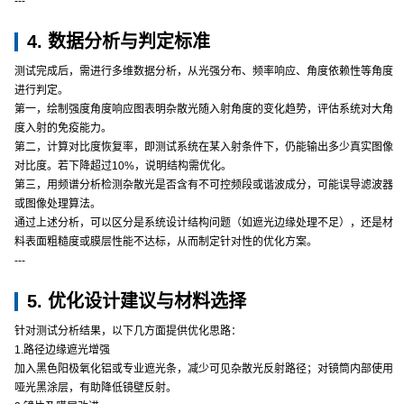
---
4. 数据分析与判定标准
测试完成后，需进行多维数据分析，从光强分布、频率响应、角度依赖性等角度
进行判定。
第一，绘制强度角度响应图表明杂散光随入射角度的变化趋势，评估系统对大角
度入射的免疫能力。
第二，计算对比度恢复率，即测试系统在某入射条件下，仍能输出多少真实图像
对比度。若下降超过10%，说明结构需优化。
第三，用频谱分析检测杂散光是否含有不可控频段或谐波成分，可能误导滤波器
或图像处理算法。
通过上述分析，可以区分是系统设计结构问题（如遮光边缘处理不足），还是材
料表面粗糙度或膜层性能不达标，从而制定针对性的优化方案。
---
5. 优化设计建议与材料选择
针对测试分析结果，以下几方面提供优化思路：
1.路径边缘遮光增强
加入黑色阳极氧化铝或专业遮光条，减少可见杂散光反射路径；对镜筒内部使用
哑光黑涂层，有助降低镜壁反射。