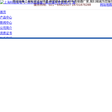
欢迎光临上海科迎法分线盒,航空插头插座,防水连接器厂家,我们竭诚为您服
服务热线：021－64822327 18701876288
网站地图
首页
产品中心
新闻中心
公司简介
资质证书
联系我们