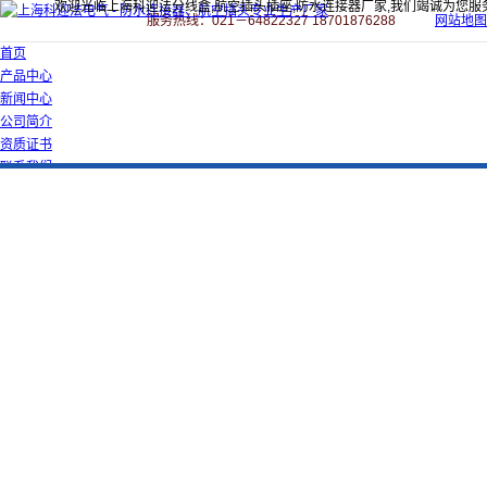
欢迎光临上海科迎法分线盒,航空插头插座,防水连接器厂家,我们竭诚为您服
服务热线：021－64822327 18701876288
网站地图
首页
产品中心
新闻中心
公司简介
资质证书
联系我们