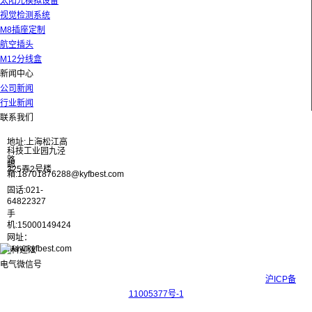
太阳光模拟设备
视觉检测系统
M8插座定制
航空插头
M12分线盒
新闻中心
公司新闻
行业新闻
联系我们
地址:上海松江高
科技工业园九泾
路
邮
325弄2号楼
箱:18701876288@kyfbest.com
固话:021-
64822327
手
机:15000149424
网址：
www.kyfbest.com
Copyright © 2017-2026 上海科迎法电气科技有限公司 ICP备案号：
沪ICP备
11005377号-1