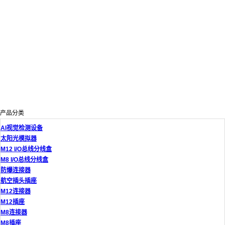
产品分类
AI视觉检测设备
太阳光模拟器
M12 I/O总线分线盒
M8 I/O总线分线盒
防爆连接器
航空插头插座
M12连接器
M12插座
M8连接器
M8插座