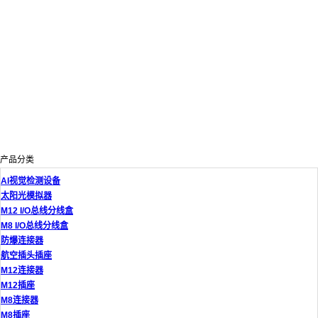
产品分类
AI视觉检测设备
太阳光模拟器
M12 I/O总线分线盒
M8 I/O总线分线盒
防爆连接器
航空插头插座
M12连接器
M12插座
M8连接器
M8插座