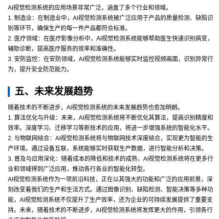
AI视觉检测系统的应用场景非常广泛，涵盖了多个行业和领域。
1. 制造业：在制造业中，AI视觉检测系统被广泛应用于产品的质量检测、缺陷识
别等环节，确保生产的每一件产品都符合标准。
2. 医疗领域：在医疗影像分析中，AI视觉检测系统能够帮助医生快速识别病变，
辅助诊断，提高医疗服务的效率和准确性。
3. 安防监控：在安防领域，AI视觉检测系统能够实时监控视频画面，识别异常行
为，提升安全防范能力。
五、未来发展趋势
随着技术的不断进步，AI视觉检测系统的未来发展趋势也愈加明朗。
1. 算法优化与升级：未来，AI视觉检测系统将不断优化其算法，提高识别精度和
效率。深度学习、迁移学习等新技术的应用，将进一步增强系统的智能化水平。
2. 与物联网结合：AI视觉检测系统将与物联网技术深度结合，实现更为智能的生
产环境。通过设备互联，系统能够实时获取生产数据，进行智能分析和决策。
3. 普及与应用深化：随着成本的降低和技术的成熟，AI视觉检测系统将在更多行
业和领域得到广泛应用，推动各行各业的智能化转型。
AI视觉检测系统作为一项前沿科技，正在以其强大的功能和广泛的应用前景，深
刻改变着我们的生产和生活方式。通过图像识别、缺陷检测、智能决策等多种功
能，AI视觉检测系统不仅提升了生产效率，还为企业的可持续发展提供了重要支
持。未来，随着技术的不断进步，AI视觉检测系统将发挥更大的作用，引领各行