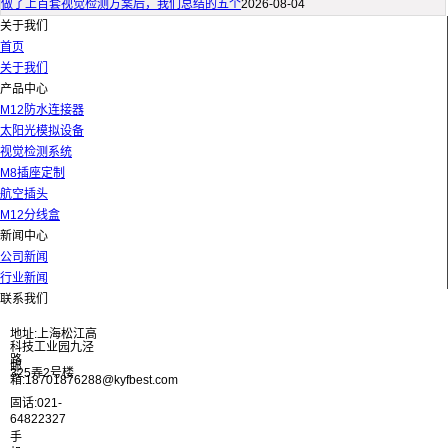
做了上百套视觉检测方案后，我们总结的五个
2026-08-04
关于我们
首页
关于我们
产品中心
M12防水连接器
太阳光模拟设备
视觉检测系统
M8插座定制
航空插头
M12分线盒
新闻中心
公司新闻
行业新闻
联系我们
地址:上海松江高
科技工业园九泾
路
邮
325弄2号楼
箱:18701876288@kyfbest.com
固话:021-
64822327
手