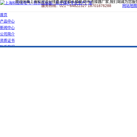
欢迎光临上海科迎法分线盒,航空插头插座,防水连接器厂家,我们竭诚为您服
服务热线：021－64822327 18701876288
网站地图
首页
产品中心
新闻中心
公司简介
资质证书
联系我们