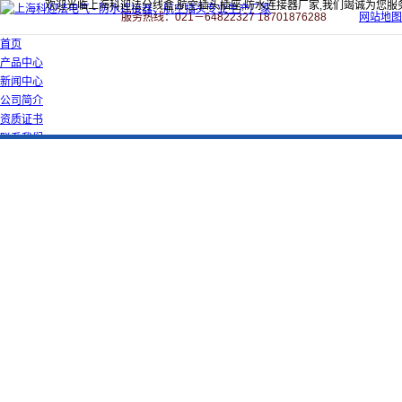
欢迎光临上海科迎法分线盒,航空插头插座,防水连接器厂家,我们竭诚为您服
服务热线：021－64822327 18701876288
网站地图
首页
产品中心
新闻中心
公司简介
资质证书
联系我们