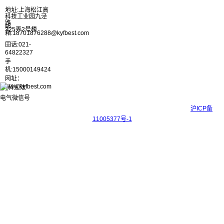
地址:上海松江高
科技工业园九泾
路
邮
325弄2号楼
箱:18701876288@kyfbest.com
固话:021-
64822327
手
机:15000149424
网址：
www.kyfbest.com
Copyright © 2017-2026 上海科迎法电气科技有限公司 ICP备案号：
沪ICP备
11005377号-1