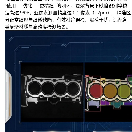
“使用 — 优化 — 更精准” 的闭环，复杂背景下缺陷识别率稳
定高达 99%，亚像素测量精度达 0.1 像素（±2μm），精准区
分正常纹理与细微缺陷，有效杜绝误检、漏检干扰，适配各
类复杂材质与高难度检测场景。