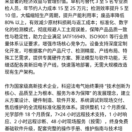
来显著的经济效益与管理价值。单机可替代 3 至 5 名专业质
检人员，年节约人力成本 15 至 25 万元；检测效率提升 5 至
10 倍，大幅缩短生产周期，提升产能利用率；废品率降低
80% 以上，有效减少原材料损耗与返工成本；标准化、数字
化的检测模式，彻底规避人工主观误差，保障产品品质一致
性与稳定性，助力企业满足 IATF16949、ISO9001 等行业质
量体系认证要求，增强市场核心竞争力。设备支持深度定制
化开发，可根据客户的产品尺寸、检测精度、产线布局、特
殊工艺需求，提供专属硬件方案、算法模型与软件功能，无
缝适配各类新旧电子产线，快速落地部署，无需大规模改造
现有生产架构。
作为国家级高新技术企业，科迎法电气始终秉持 “技术创新为
核心、品质至上为根本、服务为本为保障” 的发展理念，建立
从方案设计、硬件制造、软件开发、系统调试到现场交付、
售后维护的全流程标准化服务体系。提供整机 12 个月质保、
光学部件 18 个月质保，7×24 小时远程技术支持，1 小时响
应、2 小时远程诊断、48 小时现场服务（按需），终身免费
基础软件升级，配套完整的操作手册、维护指南与技术培