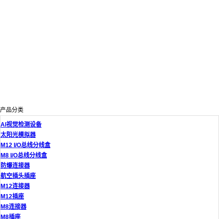
产品分类
AI视觉检测设备
太阳光模拟器
M12 I/O总线分线盒
M8 I/O总线分线盒
防爆连接器
航空插头插座
M12连接器
M12插座
M8连接器
M8插座