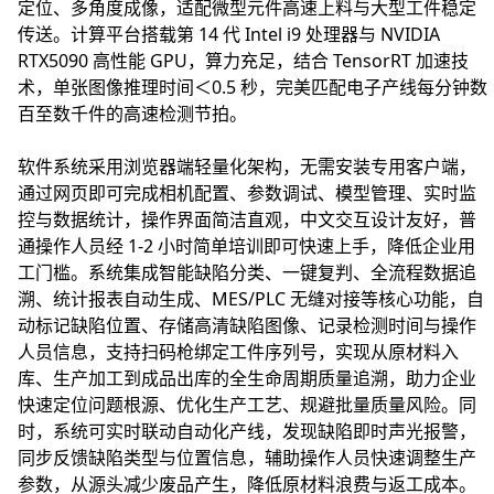
定位、多角度成像，适配微型元件高速上料与大型工件稳定
传送。计算平台搭载第 14 代 Intel i9 处理器与 NVIDIA
RTX5090 高性能 GPU，算力充足，结合 TensorRT 加速技
术，单张图像推理时间＜0.5 秒，完美匹配电子产线每分钟数
百至数千件的高速检测节拍。
软件系统采用浏览器端轻量化架构，无需安装专用客户端，
通过网页即可完成相机配置、参数调试、模型管理、实时监
控与数据统计，操作界面简洁直观，中文交互设计友好，普
通操作人员经 1-2 小时简单培训即可快速上手，降低企业用
工门槛。系统集成
智能缺陷分类、一键复判、全流程数据追
溯、统计报表自动生成、MES/PLC 无缝对接
等核心功能，自
动标记缺陷位置、存储高清缺陷图像、记录检测时间与操作
人员信息，支持扫码枪绑定工件序列号，实现从原材料入
库、生产加工到成品出库的全生命周期质量追溯，助力企业
快速定位问题根源、优化生产工艺、规避批量质量风险。同
时，系统可实时联动自动化产线，发现缺陷即时声光报警，
同步反馈缺陷类型与位置信息，辅助操作人员快速调整生产
参数，从源头减少废品产生，降低原材料浪费与返工成本。