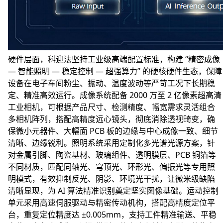
硬件层面，科迎法坚持工业级高端配置标准，构建 “精密成像
— 智能照明 — 稳定控制 — 超强算力” 的硬核硬件生态，保障
设备在电子车间粉尘、振动、温度波动等严苛工况下长期稳
定、精准高效运行。成像系统配备 2000 万至 2 亿像素超高清
工业相机，可根据产品尺寸、检测精度、幅宽需求灵活组合
多相机阵列，搭配高精度远心镜头，彻底消除透视畸变，确
保微小元器件、大幅面 PCB 板的边缘与中心成像一致、细节
清晰、边缘锐利。照明系统采用定制化多光谱光源方案，针
对金属引脚、陶瓷基材、玻璃组件、透明膜层、PCB 铜箔等
不同材质，匹配同轴光、穹顶光、环形光、偏振光等专用照
明模式，有效抑制反光、阴影、环境光干扰，让微米级缺陷
清晰显现，为 AI 算法精准识别奠定坚实图像基础。运动控制
单元采用高速伺服驱动与精密传动机构，搭配高精度定位平
台，重复定位精度达 ±0.005mm，支持工件精准输送、平稳