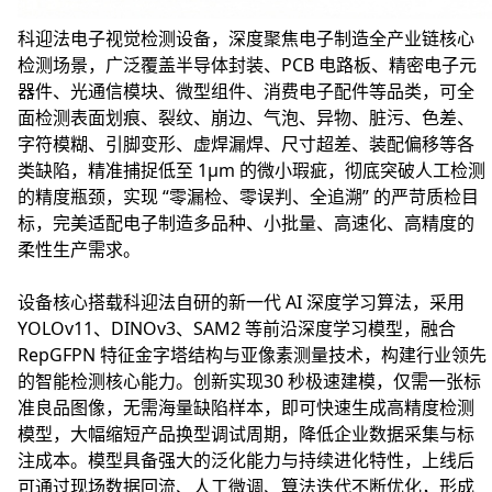
科迎法电子视觉检测设备，深度聚焦电子制造全产业链核心
检测场景，广泛覆盖半导体封装、PCB 电路板、精密电子元
器件、光通信模块、微型组件、消费电子配件等品类，可全
面检测表面划痕、裂纹、崩边、气泡、异物、脏污、色差、
字符模糊、引脚变形、虚焊漏焊、尺寸超差、装配偏移等各
类缺陷，精准捕捉低至 1μm 的微小瑕疵，彻底突破人工检测
的精度瓶颈，实现 “零漏检、零误判、全追溯” 的严苛质检目
标，完美适配电子制造多品种、小批量、高速化、高精度的
柔性生产需求。
设备核心搭载科迎法自研的新一代 AI 深度学习算法，采用
YOLOv11、DINOv3、SAM2 等前沿深度学习模型，融合
RepGFPN 特征金字塔结构与亚像素测量技术，构建行业领先
的智能检测核心能力。创新实现
30 秒极速建模
，仅需一张标
准良品图像，无需海量缺陷样本，即可快速生成高精度检测
模型，大幅缩短产品换型调试周期，降低企业数据采集与标
注成本。模型具备强大的泛化能力与持续进化特性，上线后
可通过现场数据回流、人工微调、算法迭代不断优化，形成