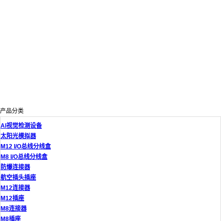
产品分类
AI视觉检测设备
太阳光模拟器
M12 I/O总线分线盒
M8 I/O总线分线盒
防爆连接器
航空插头插座
M12连接器
M12插座
M8连接器
M8插座