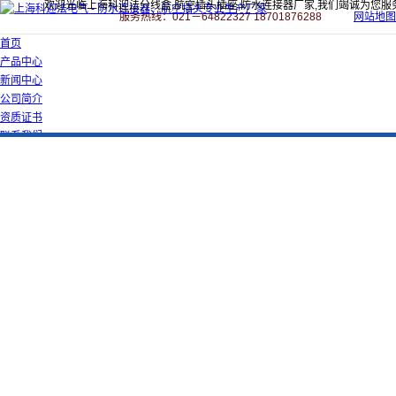
欢迎光临上海科迎法分线盒,航空插头插座,防水连接器厂家,我们竭诚为您服
服务热线：021－64822327 18701876288
网站地图
首页
产品中心
新闻中心
公司简介
资质证书
联系我们