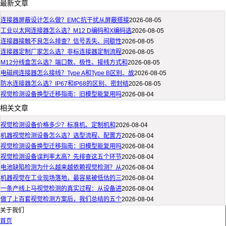
最新文章
连接器屏蔽设计怎么做？EMC抗干扰从屏蔽搭接
2026-08-05
工业以太网连接器怎么选？M12 D编码和X编码选
2026-08-05
连接器接触不良怎么排查？信号丢失、间歇性
2026-08-05
连接器定制厂家怎么选？非标连接器定制流程
2026-08-05
M12分线盒怎么选？端口数、极性、接线方式和
2026-08-05
电磁阀连接器怎么接线？Type A和Type B区别、故
2026-08-05
防水连接器怎么选？IP67和IP68的区别、密封结
2026-08-05
视觉检测设备换型迁移指南：旧模型能复用吗
2026-08-04
相关文章
视觉检测设备价格多少？标准机、定制机和
2026-08-04
机器视觉检测设备怎么选？选型流程、配置方
2026-08-04
视觉检测设备换型迁移指南：旧模型能复用吗
2026-08-04
视觉检测设备误判率太高？先排查这五个环节
2026-08-04
电池缺陷检测为什么越来越依赖视觉检测？从
2026-08-04
机器视觉在工业现场落地，最容易被低估的三
2026-08-04
一条产线上马视觉检测的真实过程：从设备进
2026-08-04
做了上百套视觉检测方案后，我们总结的五个
2026-08-04
关于我们
首页