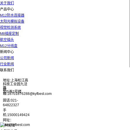
关于我们
产品中心
M12防水连接器
太阳光模拟设备
视觉检测系统
M8插座定制
航空插头
M12分线盒
新闻中心
公司新闻
行业新闻
联系我们
地址:上海松江高
科技工业园九泾
路
邮
325弄2号楼
箱:18701876288@kyfbest.com
固话:021-
64822327
手
机:15000149424
网址：
www.kyfbest.com