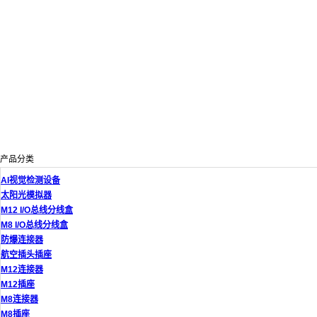
产品分类
AI视觉检测设备
太阳光模拟器
M12 I/O总线分线盒
M8 I/O总线分线盒
防爆连接器
航空插头插座
M12连接器
M12插座
M8连接器
M8插座