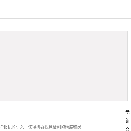
最
新
3D相机的引入，使得机器视觉检测的精度和灵
文