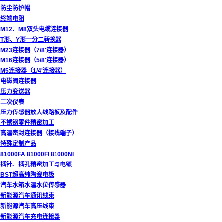
防尘防护帽
终端电阻
M12、M8双头电缆连接器
T形、Y形一分二转换器
M23连接器（7/8'连接器）
M16连接器（5/8'连接器）
M5连接器（1/4'连接器）
电磁阀连接器
压力变送器
二次仪表
压力传感器放大线路板及配件
不锈钢零件精密加工
高温密封连接器（接线端子）
特殊定制产品
81000FA 81000FI 81000NI
插针、插孔精密加工与电镀
BST超高纯陶瓷电极
汽车水箱水温水位传感器
新能源汽车通讯线束
新能源汽车高压线束
新能源汽车充电连接器