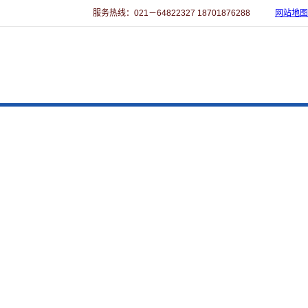
服务热线：021－64822327 18701876288
网站地图