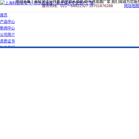
欢迎光临上海科迎法分线盒,航空插头插座,防水连接器厂家,我们竭诚为您服
服务热线：021－64822327 18701876288
网站地图
首页
产品中心
新闻中心
公司简介
资质证书
联系我们