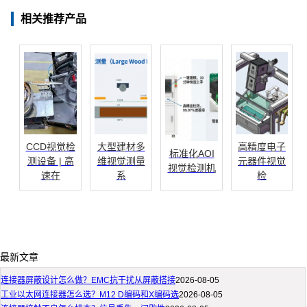
相关推荐产品
CCD视觉检
大型建材多
高精度电子
标准化AOI
测设备 | 高
维视觉测量
元器件视觉
视觉检测机
速在
系
检
最新文章
连接器屏蔽设计怎么做？EMC抗干扰从屏蔽搭接
2026-08-05
工业以太网连接器怎么选？M12 D编码和X编码选
2026-08-05