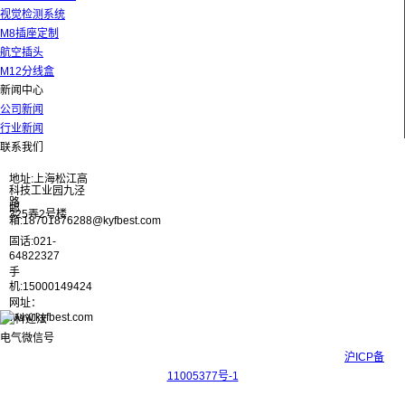
视觉检测系统
M8插座定制
航空插头
M12分线盒
新闻中心
公司新闻
行业新闻
联系我们
地址:上海松江高
科技工业园九泾
路
邮
325弄2号楼
箱:18701876288@kyfbest.com
固话:021-
64822327
手
机:15000149424
网址：
www.kyfbest.com
Copyright © 2017-2026 上海科迎法电气科技有限公司 ICP备案号：
沪ICP备
11005377号-1