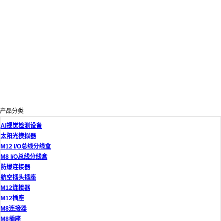
产品分类
AI视觉检测设备
太阳光模拟器
M12 I/O总线分线盒
M8 I/O总线分线盒
防爆连接器
航空插头插座
M12连接器
M12插座
M8连接器
M8插座