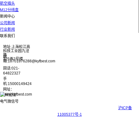
航空插头
M12分线盒
新闻中心
公司新闻
行业新闻
联系我们
地址:上海松江高
科技工业园九泾
路
邮
325弄2号楼
箱:18701876288@kyfbest.com
固话:021-
64822327
手
机:15000149424
网址：
www.kyfbest.com
Copyright © 2017-2026 上海科迎法电气科技有限公司 ICP备案号：
沪ICP备
11005377号-1