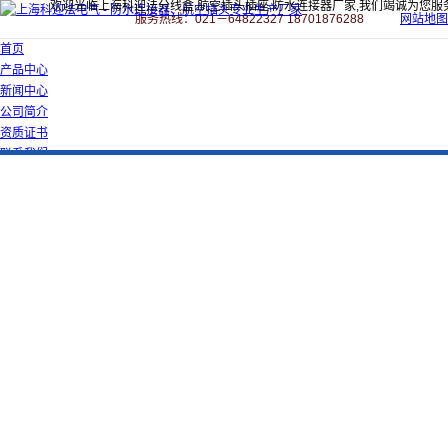
欢迎光临上海科迎法分线盒,航空插头插座,防水连接器厂家,我们竭诚为您服
服务热线：021－64822327 18701876288
网站地图
首页
产品中心
新闻中心
公司简介
资质证书
联系我们