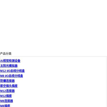
产品分类
AI视觉检测设备
太阳光模拟器
M12 I/O总线分线盒
M8 I/O总线分线盒
防爆连接器
航空插头插座
M12连接器
M12插座
M8连接器
M8插座