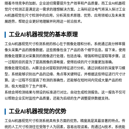
随着市场竞争的加剧，企业迫切需要提升生产效率和产品质量，而工业AI机器视
觉尺寸检测正是满足这一需求的理想解决方案。上海科迎法电气将深入探讨工业
AI机器视觉在尺寸检测中的应用，分析其技术原理、优势、应用领域以及未来发
展趋势，帮助企业更好地理解并利用这一前沿技术。
工业AI机器视觉的基本原理
工业AI机器视觉尺寸检测系统的核心在于图像处理和分析。系统通过高分辨率摄
像头采集产品的图像数据，这些图像包含了产品的各个细节信息。接下来，使用
图像处理算法对采集到的图像进行处理，包括去噪、增强和特征提取等步骤。这
一过程的目的是为了提高图像的清晰度，使得后续的尺寸测量更加准确。
图像处理完成后，AI算法会对提取到的特征进行分析。通过训练好的深度学习模
型，系统能够识别出产品的边缘、角点等关键特征，并根据这些特征进行尺寸计
算。这一过程不仅提高了检测的准确性，还能够在短时间内完成大量产品的检
测，极大地提升了生产效率。
系统会将检测结果与预设的标准进行对比，自动生成检测报告。这一报告不仅可
以帮助企业实时监控产品质量，还能为后续的生产调整提供数据支持。
工业AI机器视觉的优势
工业AI机器视觉尺寸检测系统具有多方面的优势。精度高是其最显著的特点。传
统的人工尺寸检测往往受限于人为因素，容易出现误差。而通过AI技术，系统能