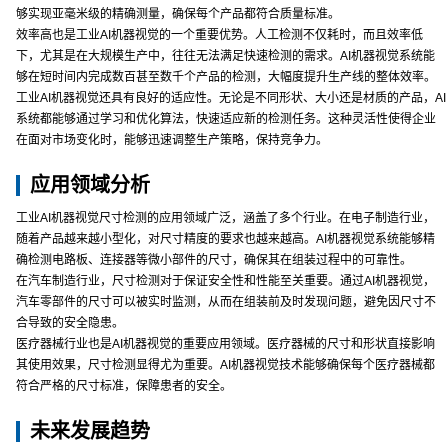
够实现亚毫米级的精确测量，确保每个产品都符合质量标准。
效率高也是工业AI机器视觉的一个重要优势。人工检测不仅耗时，而且效率低
下，尤其是在大规模生产中，往往无法满足快速检测的需求。AI机器视觉系统能
够在短时间内完成数百甚至数千个产品的检测，大幅度提升生产线的整体效率。
工业AI机器视觉还具有良好的适应性。无论是不同形状、大小还是材质的产品，AI
系统都能够通过学习和优化算法，快速适应新的检测任务。这种灵活性使得企业
在面对市场变化时，能够迅速调整生产策略，保持竞争力。
应用领域分析
工业AI机器视觉尺寸检测的应用领域广泛，涵盖了多个行业。在电子制造行业，
随着产品越来越小型化，对尺寸精度的要求也越来越高。AI机器视觉系统能够精
确检测电路板、连接器等微小部件的尺寸，确保其在组装过程中的可靠性。
在汽车制造行业，尺寸检测对于保证安全性和性能至关重要。通过AI机器视觉，
汽车零部件的尺寸可以被实时监测，从而在组装前及时发现问题，避免因尺寸不
合导致的安全隐患。
医疗器械行业也是AI机器视觉的重要应用领域。医疗器械的尺寸和形状直接影响
其使用效果，尺寸检测显得尤为重要。AI机器视觉技术能够确保每个医疗器械都
符合严格的尺寸标准，保障患者的安全。
未来发展趋势