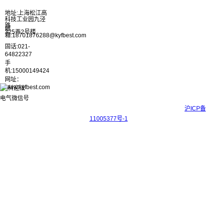
地址:上海松江高
科技工业园九泾
路
邮
325弄2号楼
箱:18701876288@kyfbest.com
固话:021-
64822327
手
机:15000149424
网址：
www.kyfbest.com
Copyright © 2017-2026 上海科迎法电气科技有限公司 ICP备案号：
沪ICP备
11005377号-1