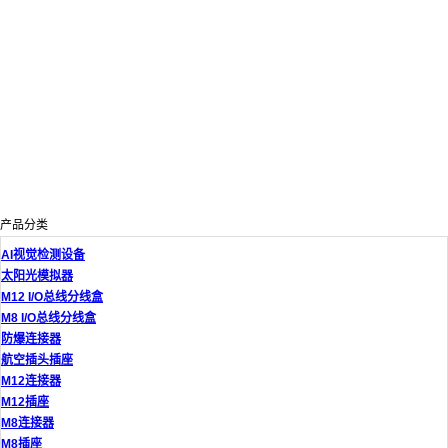
产品分类
AI视觉检测设备
太阳光模拟器
M12 I/O总线分线盒
M8 I/O总线分线盒
防爆连接器
航空插头插座
M12连接器
M12插座
M8连接器
M8插座