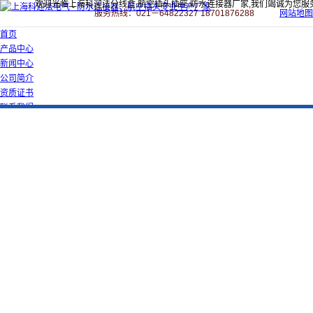
欢迎光临上海科迎法分线盒,航空插头插座,防水连接器厂家,我们竭诚为您服
服务热线：021－64822327 18701876288
网站地图
首页
产品中心
新闻中心
公司简介
资质证书
联系我们