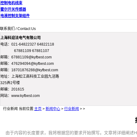
控制电机线束
霍尔开关传感器
电液控制支架组件
联系我们 / Contact Us
上海科迎法电气有限公司
电话：021-64822327 64822118
67881109 67881107
邮箱：67881109@kyfbest.com
邮箱：476294094@kyfbest.com
邮箱：18701876288@kyfbest.com
地址：上海松江高科技工业园九泾路
325弄2号楼
邮编：201615
网站：www.kyfbest.com
行业新闻
当前位置:
主页
>
新闻中心
>
行业新闻
> >
由于内容的长度要求，我将根据您的要求开始撰写。文章将详细阐述HU