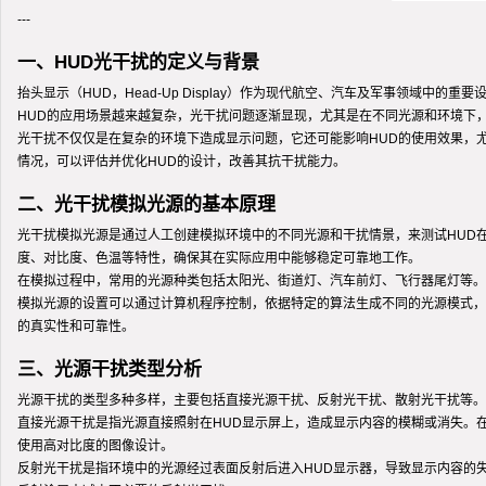
---
一、HUD光干扰的定义与背景
抬头显示（HUD，Head-Up Display）作为现代航空、汽车及军事领
HUD的应用场景越来越复杂，光干扰问题逐渐显现，尤其是在不同光源和环境下
光干扰不仅仅是在复杂的环境下造成显示问题，它还可能影响HUD的使用效果，
情况，可以评估并优化HUD的设计，改善其抗干扰能力。
二、光干扰模拟光源的基本原理
光干扰模拟光源是通过人工创建模拟环境中的不同光源和干扰情景，来测试HUD
度、对比度、色温等特性，确保其在实际应用中能够稳定可靠地工作。
在模拟过程中，常用的光源种类包括太阳光、街道灯、汽车前灯、飞行器尾灯等。
模拟光源的设置可以通过计算机程序控制，依据特定的算法生成不同的光源模式，
的真实性和可靠性。
三、光源干扰类型分析
光源干扰的类型多种多样，主要包括直接光源干扰、反射光干扰、散射光干扰等。
直接光源干扰是指光源直接照射在HUD显示屏上，造成显示内容的模糊或消失。
使用高对比度的图像设计。
反射光干扰是指环境中的光源经过表面反射后进入HUD显示器，导致显示内容的