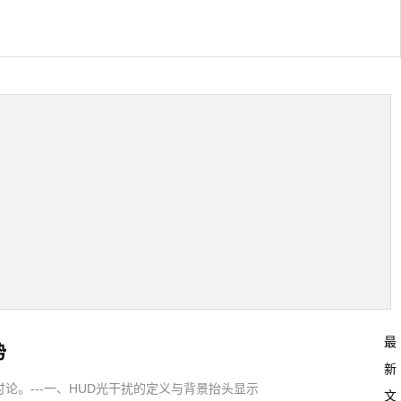
最
势
新
。---一、HUD光干扰的定义与背景抬头显示
文