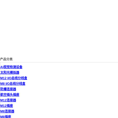
产品分类
AI视觉检测设备
太阳光模拟器
M12 I/O总线分线盒
M8 I/O总线分线盒
防爆连接器
航空插头插座
M12连接器
M12插座
M8连接器
M8插座