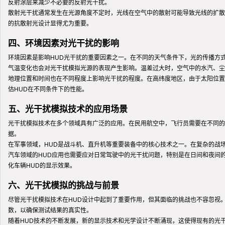
反射涂层来减少不必要的反射光干扰。
散射光干扰通常发生在光源角度不定时，光线在空气中的散射可能导致光线的扩散
的抗散射光设计显得尤为重要。
四、环境因素对光干扰的影响
环境因素是影响HUD光干扰的重要因素之一。在不同的天气条件下，光的传播方
气温变化也会对光干扰模拟光源的表现产生影响。温差过大时，空气中的水汽、尘
地理位置和时间也在不同程度上影响光干扰的程度。在高纬度地区，由于太阳位置
估HUD在不同条件下的性能。
五、光干扰模拟技术的应用场景
光干扰模拟技术在多个领域具有广泛的应用。在民用航空中，飞行员需要在不同的
据。
在军事领域，HUD是战斗机、直升机等重要装备中的核心技术之一。在复杂的战
汽车领域的HUD应用也需要应对日常驾驶中的光干扰问题，特别是在日间和夜间
化车辆HUD的显示效果。
六、光干扰模拟的挑战与前景
尽管光干扰模拟技术在HUD设计中起到了重要作用，但其面临的挑战也不容忽视
数，以确保测试结果的真实性。
随着HUD技术的不断发展，新的显示技术和光学设计不断涌现，这使得现有的光