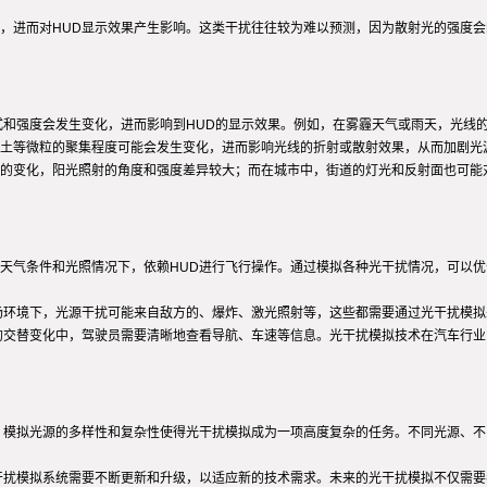
，进而对HUD显示效果产生影响。这类干扰往往较为难以预测，因为散射光的强度会
式和强度会发生变化，进而影响到HUD的显示效果。例如，在雾霾天气或雨天，光线
土等微粒的聚集程度可能会发生变化，进而影响光线的折射或散射效果，从而加剧光
的变化，阳光照射的角度和强度差异较大；而在城市中，街道的灯光和反射面也可能
天气条件和光照情况下，依赖HUD进行飞行操作。通过模拟各种光干扰情况，可以优
场环境下，光源干扰可能来自敌方的、爆炸、激光照射等，这些都需要通过光干扰模拟
的交替变化中，驾驶员需要清晰地查看导航、车速等信息。光干扰模拟技术在汽车行
。模拟光源的多样性和复杂性使得光干扰模拟成为一项高度复杂的任务。不同光源、
干扰模拟系统需要不断更新和升级，以适应新的技术需求。未来的光干扰模拟不仅需