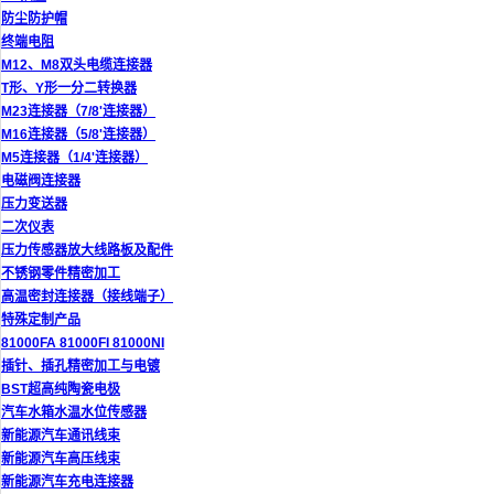
防尘防护帽
终端电阻
M12、M8双头电缆连接器
T形、Y形一分二转换器
M23连接器（7/8'连接器）
M16连接器（5/8'连接器）
M5连接器（1/4'连接器）
电磁阀连接器
压力变送器
二次仪表
压力传感器放大线路板及配件
不锈钢零件精密加工
高温密封连接器（接线端子）
特殊定制产品
81000FA 81000FI 81000NI
插针、插孔精密加工与电镀
BST超高纯陶瓷电极
汽车水箱水温水位传感器
新能源汽车通讯线束
新能源汽车高压线束
新能源汽车充电连接器