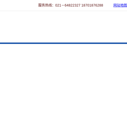
服务热线：021－64822327 18701876288
网站地图