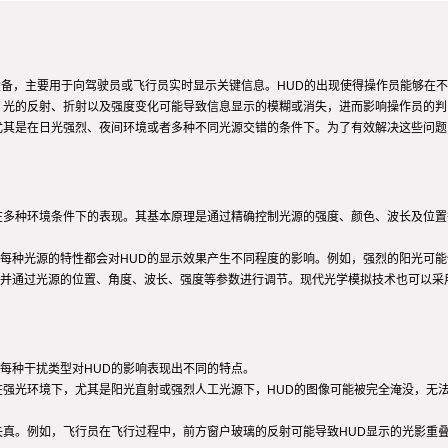
域中的重要设备，主要用于向驾驶员或飞行员实时显示关键信息。HUD的出现使得操作员能
，光的反射、折射以及强度变化可能导致信息显示的模糊或消失，进而影响操作员的判
尤其是在日光强烈、夜间环境或者多种不同光源交错的条件下。为了有效解决这些问
在多种环境条件下的表现。其基本原理是通过精确控制光源的强度、颜色、波长及位置
每种光源的特性都会对HUD的显示效果产生不同程度的影响。例如，强烈的阳光可能
并通过光源的位置、角度、波长、强度等参数进行调节。现代光学模拟技术也可以采
每种干扰类型对HUD的影响表现出不同的特点。
在强光环境下，尤其是阳光直射或强烈人工光源下，HUD的图像可能被完全淹没，无
失真。例如，飞行员在飞行过程中，前方窗户玻璃的反射可能导致HUD显示的光影重