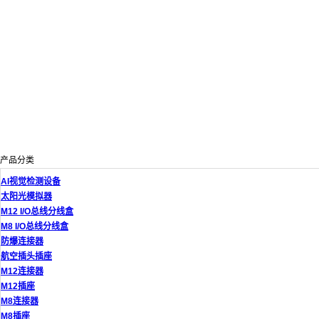
产品分类
AI视觉检测设备
太阳光模拟器
M12 I/O总线分线盒
M8 I/O总线分线盒
防爆连接器
航空插头插座
M12连接器
M12插座
M8连接器
M8插座