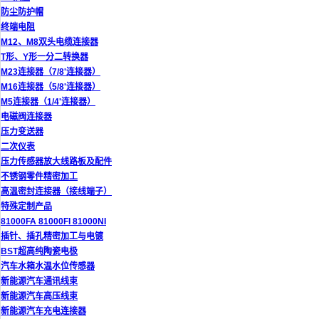
防尘防护帽
终端电阻
M12、M8双头电缆连接器
T形、Y形一分二转换器
M23连接器（7/8'连接器）
M16连接器（5/8'连接器）
M5连接器（1/4'连接器）
电磁阀连接器
压力变送器
二次仪表
压力传感器放大线路板及配件
不锈钢零件精密加工
高温密封连接器（接线端子）
特殊定制产品
81000FA 81000FI 81000NI
插针、插孔精密加工与电镀
BST超高纯陶瓷电极
汽车水箱水温水位传感器
新能源汽车通讯线束
新能源汽车高压线束
新能源汽车充电连接器