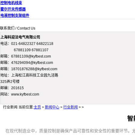
控制电机线束
霍尔开关传感器
电液控制支架组件
联系我们 / Contact Us
上海科迎法电气有限公司
电话：021-64822327 64822118
67881109 67881107
邮箱：67881109@kyfbest.com
邮箱：476294094@kyfbest.com
邮箱：18701876288@kyfbest.com
地址：上海松江高科技工业园九泾路
325弄2号楼
邮编：201615
网站：www.kyfbest.com
行业新闻
当前位置:
主页
>
新闻中心
>
行业新闻
> >
智
在现代制造业中，质量控制是确保产品可靠性和安全性的重要环节。