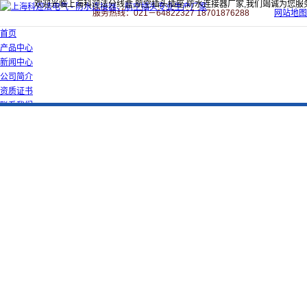
欢迎光临上海科迎法分线盒,航空插头插座,防水连接器厂家,我们竭诚为您服
服务热线：021－64822327 18701876288
网站地图
首页
产品中心
新闻中心
公司简介
资质证书
联系我们