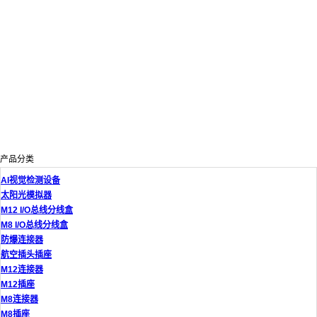
产品分类
AI视觉检测设备
太阳光模拟器
M12 I/O总线分线盒
M8 I/O总线分线盒
防爆连接器
航空插头插座
M12连接器
M12插座
M8连接器
M8插座