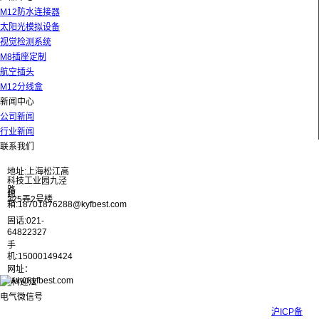
M12防水连接器
太阳光模拟设备
视觉检测系统
M8插座定制
航空插头
M12分线盒
新闻中心
公司新闻
行业新闻
联系我们
地址:上海松江高
科技工业园九泾
路
邮
325弄2号楼
箱:18701876288@kyfbest.com
固话:021-
64822327
手
机:15000149424
网址：
www.kyfbest.com
Copyright © 2017-2026 上海科迎法电气科技有限公司 ICP备案号：
沪ICP备