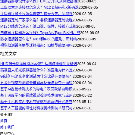
连接器屏蔽设计怎么做？EMC抗干扰从屏蔽搭接
2026-08-05
工业以太网连接器怎么选？M12 D编码和X编码选
2026-08-05
连接器接触不良怎么排查？信号丢失、间歇性
2026-08-05
连接器定制厂家怎么选？非标连接器定制流程
2026-08-05
M12分线盒怎么选？端口数、极性、接线方式和
2026-08-05
电磁阀连接器怎么接线？Type A和Type B区别、故
2026-08-05
防水连接器怎么选？IP67和IP68的区别、密封结
2026-08-05
视觉检测设备换型迁移指南：旧模型能复用吗
2026-08-04
相关文章
HUD阳光倒灌模拟怎么做？从测试原理到设备选
2026-08-04
高准直太阳光模拟器是什么？准直角为什么是
2026-08-04
钙钛矿电池光老化测试为什么比晶硅更复杂？
2026-08-04
五金件视觉检测设备破解高反光与复杂曲面检
2026-08-04
基于AI视觉检测技术的导电片表面缺陷自动识
2026-05-22
基于深度学习的螺纹视觉检测技术研究与应用
2026-05-22
基于手机视觉AI技术的智能检测系统研究与应
2026-05-14
基于人工智能的磁性材料视觉检测技术研究与
2026-06-01
关于我们
首页
关于我们
产品中心