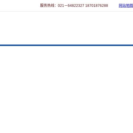
服务热线：021－64822327 18701876288
网站地图