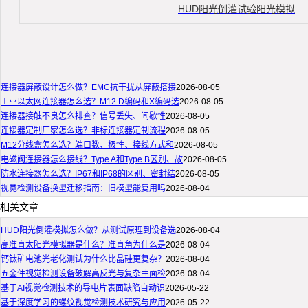
HUD阳光倒灌试验阳光模拟
连接器屏蔽设计怎么做？EMC抗干扰从屏蔽搭接
2026-08-05
工业以太网连接器怎么选？M12 D编码和X编码选
2026-08-05
连接器接触不良怎么排查？信号丢失、间歇性
2026-08-05
连接器定制厂家怎么选？非标连接器定制流程
2026-08-05
M12分线盒怎么选？端口数、极性、接线方式和
2026-08-05
电磁阀连接器怎么接线？Type A和Type B区别、故
2026-08-05
防水连接器怎么选？IP67和IP68的区别、密封结
2026-08-05
视觉检测设备换型迁移指南：旧模型能复用吗
2026-08-04
相关文章
HUD阳光倒灌模拟怎么做？从测试原理到设备选
2026-08-04
高准直太阳光模拟器是什么？准直角为什么是
2026-08-04
钙钛矿电池光老化测试为什么比晶硅更复杂？
2026-08-04
五金件视觉检测设备破解高反光与复杂曲面检
2026-08-04
基于AI视觉检测技术的导电片表面缺陷自动识
2026-05-22
基于深度学习的螺纹视觉检测技术研究与应用
2026-05-22