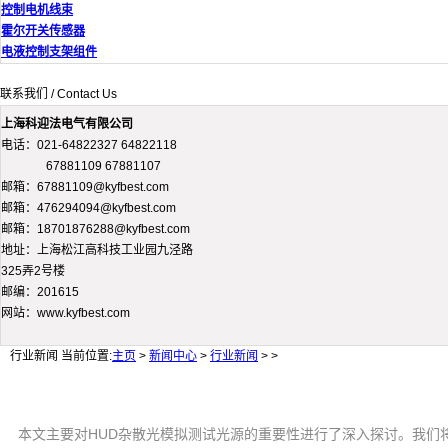
控制电机线束
霍尔开关传感器
电液控制支架组件
联系我们 / Contact Us
上海科迎法电气有限公司
电话：021-64822327 64822118
67881109 67881107
邮箱：67881109@kyfbest.com
邮箱：476294094@kyfbest.com
邮箱：18701876288@kyfbest.com
地址：上海松江高科技工业园九泾路
325弄2号楼
邮编：201615
网站：www.kyfbest.com
行业新闻
当前位置:
主页
>
新闻中心
>
行业新闻
> >
本文主要对HUD杂散光模拟测试光源的重要性进行了深入探讨。我们