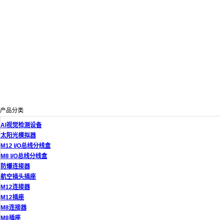
产品分类
AI视觉检测设备
太阳光模拟器
M12 I/O总线分线盒
M8 I/O总线分线盒
防爆连接器
航空插头插座
M12连接器
M12插座
M8连接器
M8插座