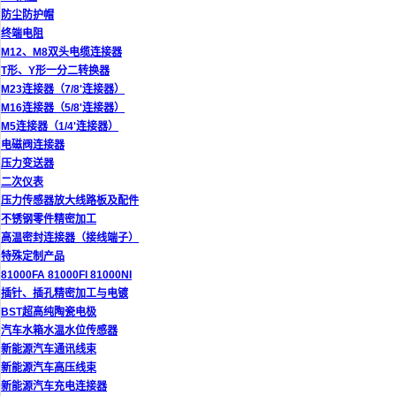
防尘防护帽
终端电阻
M12、M8双头电缆连接器
T形、Y形一分二转换器
M23连接器（7/8'连接器）
M16连接器（5/8'连接器）
M5连接器（1/4'连接器）
电磁阀连接器
压力变送器
二次仪表
压力传感器放大线路板及配件
不锈钢零件精密加工
高温密封连接器（接线端子）
特殊定制产品
81000FA 81000FI 81000NI
插针、插孔精密加工与电镀
BST超高纯陶瓷电极
汽车水箱水温水位传感器
新能源汽车通讯线束
新能源汽车高压线束
新能源汽车充电连接器