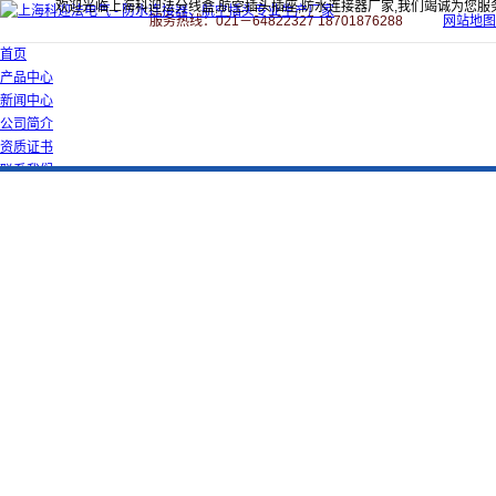
欢迎光临上海科迎法分线盒,航空插头插座,防水连接器厂家,我们竭诚为您服
服务热线：021－64822327 18701876288
网站地图
首页
产品中心
新闻中心
公司简介
资质证书
联系我们