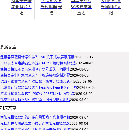
整车全光谱
钙钛矿太阳
单晶电池片
大面积机翼
老化试验太
光模拟器,光
3A级稳态准
光照测试太
阳
谱
直太
阳
最新文章
连接器屏蔽设计怎么做？EMC抗干扰从屏蔽搭接
2026-08-05
工业以太网连接器怎么选？M12 D编码和X编码选
2026-08-05
连接器接触不良怎么排查？信号丢失、间歇性
2026-08-05
连接器定制厂家怎么选？非标连接器定制流程
2026-08-05
M12分线盒怎么选？端口数、极性、接线方式和
2026-08-05
电磁阀连接器怎么接线？Type A和Type B区别、故
2026-08-05
防水连接器怎么选？IP67和IP68的区别、密封结
2026-08-05
视觉检测设备换型迁移指南：旧模型能复用吗
2026-08-04
相关文章
太阳光模拟器灯管用多久需要换？光衰规律和
2026-08-04
光伏组件IV测试结果不稳定？太阳光模拟器选
2026-08-04
太阳光模拟器和真实太阳光到底差多少？测试
2026-08-04