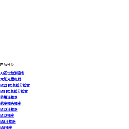
产品分类
AI视觉检测设备
太阳光模拟器
M12 I/O总线分线盒
M8 I/O总线分线盒
防爆连接器
航空插头插座
M12连接器
M12插座
M8连接器
M8插座