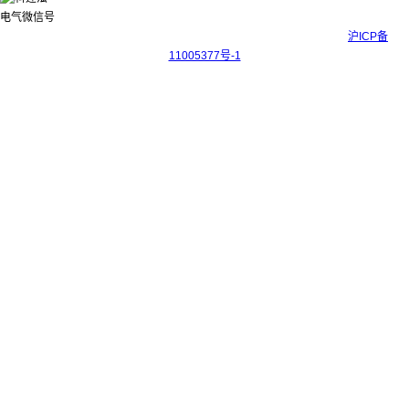
Copyright © 2017-2026 上海科迎法电气科技有限公司 ICP备案号：
沪ICP备
11005377号-1