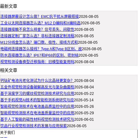
最新文章
连接器屏蔽设计怎么做？EMC抗干扰从屏蔽搭接
2026-08-05
工业以太网连接器怎么选？M12 D编码和X编码选
2026-08-05
连接器接触不良怎么排查？信号丢失、间歇性
2026-08-05
连接器定制厂家怎么选？非标连接器定制流程
2026-08-05
M12分线盒怎么选？端口数、极性、接线方式和
2026-08-05
电磁阀连接器怎么接线？Type A和Type B区别、故
2026-08-05
防水连接器怎么选？IP67和IP68的区别、密封结
2026-08-05
视觉检测设备换型迁移指南：旧模型能复用吗
2026-08-04
相关文章
钙钛矿电池光老化测试为什么比晶硅更复杂？
2026-08-04
五金件视觉检测设备破解高反光与复杂曲面检
2026-08-04
基于深度学习的螺纹视觉检测技术研究与应用
2026-05-22
基于手机视觉AI技术的智能检测系统研究与应
2026-05-14
智能视觉检测技术在电池盖品质监控中的应用
2026-05-26
智能视觉检测技术在电池盖质量监控中的应用
2026-05-29
基于人工智能的磁性材料视觉检测技术研究与
2026-06-01
饮品行业视觉检测技术的发展与应用探索
2026-06-05
关于我们