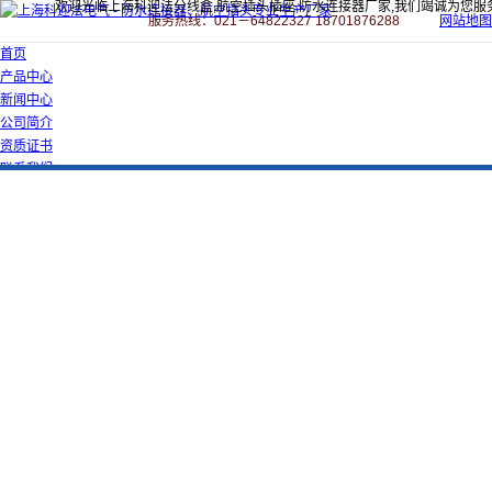
欢迎光临上海科迎法分线盒,航空插头插座,防水连接器厂家,我们竭诚为您服
服务热线：021－64822327 18701876288
网站地图
首页
产品中心
新闻中心
公司简介
资质证书
联系我们