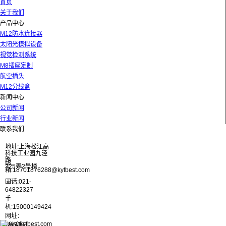
首页
关于我们
产品中心
M12防水连接器
太阳光模拟设备
视觉检测系统
M8插座定制
航空插头
M12分线盒
新闻中心
公司新闻
行业新闻
联系我们
地址:上海松江高
科技工业园九泾
路
邮
325弄2号楼
箱:18701876288@kyfbest.com
固话:021-
64822327
手
机:15000149424
网址：
www.kyfbest.com