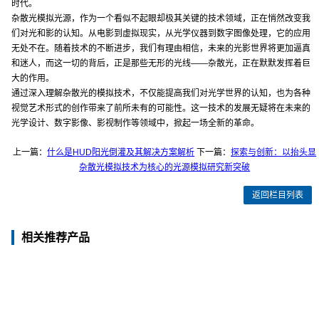
时代。
杂散光模拟光源，作为一个看似不起眼却极其关键的技术领域，正在悄然改变我
们对光和影的认知。从电影到虚拟现实，从光学仪器到数字图像处理，它的应用
无处不在。随着技术的不断进步，我们有理由相信，未来的光影世界将更加逼真
和迷人，而这一切的背后，正是那些无形的光线——杂散光，正在默默发挥着巨
大的作用。
通过深入理解杂散光的模拟技术，不仅能提高我们对光学世界的认知，也为各种
视觉艺术形式的创作带来了前所未有的可能性。这一技术的发展无疑将在未来的
光学设计、数字影像、影视制作等领域中，掀起一场全新的革命。
上一篇：
什么是HUD阳光倒灌及其解决方案解析
下一篇：
探索与创新：以抬头显
杂散光模拟技术为核心的光源模拟研究新突破
返回栏目列表
相关推荐产品