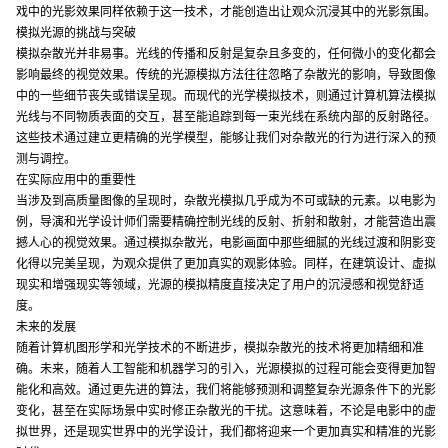
戏中的光影效果同样依赖于这一技术，才能创造出让观众沉浸其中的光影氛围。
模拟光源的挑战与突破
模拟杂散光并非易事。光线的传播和反射是复杂且多变的，任何微小的变化都会
影响最终的视觉效果。传统的光源模拟方法往往忽略了杂散光的影响，导致图像
中的一些细节丧失或错误呈现。而现代的光学模拟技术，则通过计算机算法模拟
光线与不同物质表面的交互，甚至能追踪到每一束光线在系统内部的反射路径。
这些技术通过建立更精确的光学模型，能够让我们对杂散光的行为进行深入的预
测与调控。
在实际应用中的重要性
当涉及到高质量图像的呈现时，杂散光模拟几乎成为不可或缺的元素。以电影为
例，导演和光学设计师们需要精确控制光线的反射、折射和散射，才能营造出震
撼人心的视觉效果。通过模拟杂散光，电影画面中那些细腻的光线过渡和阴影变
化得以完美呈现，为观众提供了更加真实的观影体验。同样，在建筑设计、虚拟
现实和增强现实等领域，光源的模拟精度直接决定了用户的沉浸感和视觉舒适
度。
未来的发展
随着计算机图形学和光学技术的不断进步，模拟杂散光的技术将更加精细和准
确。未来，随着人工智能和机器学习的引入，光源模拟的过程可能会变得更加智
能化和高效。通过更先进的算法，我们将能够预测和调整复杂光源条件下的光影
变化，甚至在实际场景中实时修正杂散光的干扰。这意味着，不论是电影中的虚
拟世界，还是现实世界中的光学设计，我们都将迎来一个更加真实和精准的光影