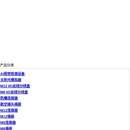
产品分类
AI视觉检测设备
太阳光模拟器
M12 I/O总线分线盒
M8 I/O总线分线盒
防爆连接器
航空插头插座
M12连接器
M12插座
M8连接器
M8插座