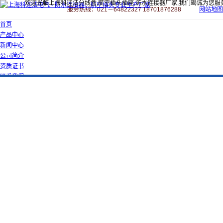
欢迎光临上海科迎法分线盒,航空插头插座,防水连接器厂家,我们竭诚为您服
服务热线：021－64822327 18701876288
网站地图
首页
产品中心
新闻中心
公司简介
资质证书
联系我们