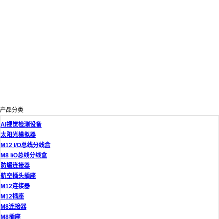
产品分类
AI视觉检测设备
太阳光模拟器
M12 I/O总线分线盒
M8 I/O总线分线盒
防爆连接器
航空插头插座
M12连接器
M12插座
M8连接器
M8插座