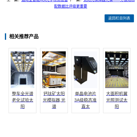
上一篇：
通用型智能AOI光学检测设备
下一篇：
太阳光模拟器光谱——分波段匹
配数据比评级更重要
返回栏目列表
相关推荐产品
整车全光谱
钙钛矿太阳
单晶电池片
大面积机翼
老化试验太
光模拟器,光
3A级稳态准
光照测试太
阳
谱
直太
阳