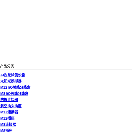
产品分类
AI视觉检测设备
太阳光模拟器
M12 I/O总线分线盒
M8 I/O总线分线盒
防爆连接器
航空插头插座
M12连接器
M12插座
M8连接器
M8插座