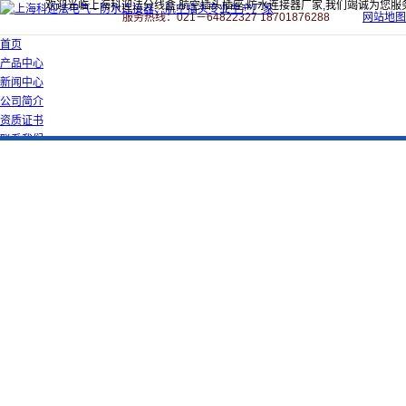
欢迎光临上海科迎法分线盒,航空插头插座,防水连接器厂家,我们竭诚为您服
服务热线：021－64822327 18701876288
网站地图
首页
产品中心
新闻中心
公司简介
资质证书
联系我们