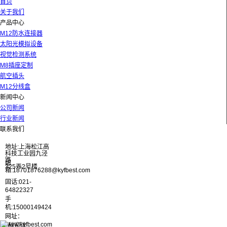
首页
关于我们
产品中心
M12防水连接器
太阳光模拟设备
视觉检测系统
M8插座定制
航空插头
M12分线盒
新闻中心
公司新闻
行业新闻
联系我们
地址:上海松江高
科技工业园九泾
路
邮
325弄2号楼
箱:18701876288@kyfbest.com
固话:021-
64822327
手
机:15000149424
网址：
www.kyfbest.com