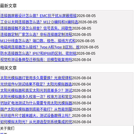
最新文章
连接器屏蔽设计怎么做？EMC抗干扰从屏蔽搭接
2026-08-05
工业以太网连接器怎么选？M12 D编码和X编码选
2026-08-05
连接器接触不良怎么排查？信号丢失、间歇性
2026-08-05
连接器定制厂家怎么选？非标连接器定制流程
2026-08-05
M12分线盒怎么选？端口数、极性、接线方式和
2026-08-05
电磁阀连接器怎么接线？Type A和Type B区别、故
2026-08-05
防水连接器怎么选？IP67和IP68的区别、密封结
2026-08-05
视觉检测设备换型迁移指南：旧模型能复用吗
2026-08-04
相关文章
太阳光模拟器灯管用多久需要换？光衰规律和
2026-08-04
光伏组件IV测试结果不稳定？太阳光模拟器选
2026-08-04
太阳光模拟器和真实太阳光到底差多少？测试
2026-08-04
太阳光模拟器多久校准一次？校准方法和常见
2026-08-04
钙钛矿电池测试为什么需要专用太阳光模拟器
2026-08-04
国产太阳光模拟器到底能不能打？从性能到服
2026-08-04
光伏组件尺寸越来越大，测试设备跟得上吗？
2026-08-04
如何模拟太阳光？从光源选型到系统集成的完
2026-08-04
关于我们