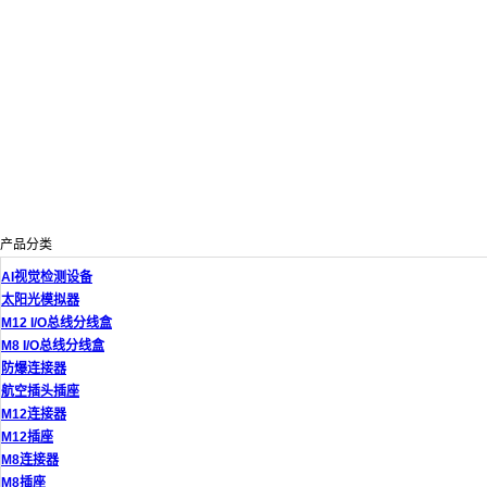
产品分类
AI视觉检测设备
太阳光模拟器
M12 I/O总线分线盒
M8 I/O总线分线盒
防爆连接器
航空插头插座
M12连接器
M12插座
M8连接器
M8插座