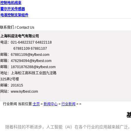
控制电机线束
霍尔开关传感器
电液控制支架组件
联系我们 / Contact Us
上海科迎法电气有限公司
电话：021-64822327 64822118
67881109 67881107
邮箱：67881109@kyfbest.com
邮箱：476294094@kyfbest.com
邮箱：18701876288@kyfbest.com
地址：上海松江高科技工业园九泾路
325弄2号楼
邮编：201615
网站：www.kyfbest.com
行业新闻
当前位置:
主页
>
新闻中心
>
行业新闻
> >
随着科技的不断进步，人工智能（AI）在各个行业的应用越来越广泛