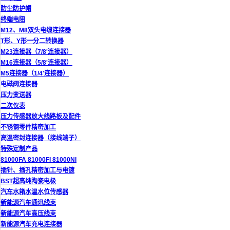
防尘防护帽
终端电阻
M12、M8双头电缆连接器
T形、Y形一分二转换器
M23连接器（7/8'连接器）
M16连接器（5/8'连接器）
M5连接器（1/4'连接器）
电磁阀连接器
压力变送器
二次仪表
压力传感器放大线路板及配件
不锈钢零件精密加工
高温密封连接器（接线端子）
特殊定制产品
81000FA 81000FI 81000NI
插针、插孔精密加工与电镀
BST超高纯陶瓷电极
汽车水箱水温水位传感器
新能源汽车通讯线束
新能源汽车高压线束
新能源汽车充电连接器