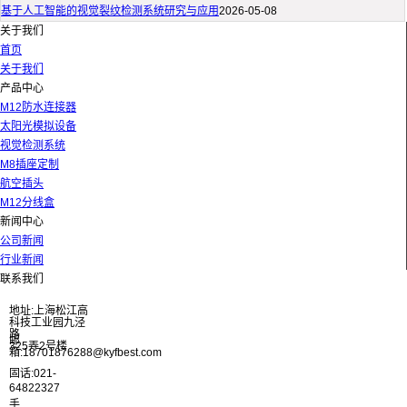
基于人工智能的视觉裂纹检测系统研究与应用
2026-05-08
关于我们
首页
关于我们
产品中心
M12防水连接器
太阳光模拟设备
视觉检测系统
M8插座定制
航空插头
M12分线盒
新闻中心
公司新闻
行业新闻
联系我们
地址:上海松江高
科技工业园九泾
路
邮
325弄2号楼
箱:18701876288@kyfbest.com
固话:021-
64822327
手