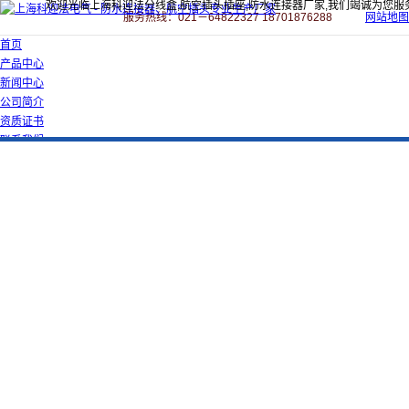
欢迎光临上海科迎法分线盒,航空插头插座,防水连接器厂家,我们竭诚为您服
服务热线：021－64822327 18701876288
网站地图
首页
产品中心
新闻中心
公司简介
资质证书
联系我们