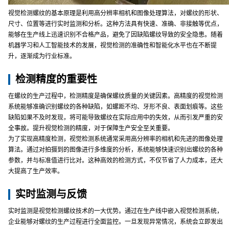
视觉检测螺纹的基本原理是利用高分辨率相机和图像处理算法，对螺纹的形状、
尺寸、位置等进行实时监测和分析。这种方法具有快速、准确、非接触等优点，
能够在生产线上迅速识别不合格产品，避免了因缺陷螺纹导致的安全隐患。随着
机器学习和人工智能技术的发展，视觉检测的准确性和智能化水平也在不断提
升，逐渐成为行业标准。
检测精度的重要性
在螺纹的生产过程中，检测精度是确保螺纹质量的关键因素。高精度的视觉检测
系统能够准确识别螺纹的各种缺陷，如螺距不均、牙形不良、表面划痕等。这些
缺陷如果不及时发现，将可能导致螺纹在实际应用中的失效，从而引发严重的安
全事故。提升视觉检测的精度，对于保障生产安全至关重要。
为了实现高精度检测，视觉检测系统通常采用高分辨率的相机和先进的图像处理
算法。通过对拍摄到的图像进行多维度的分析，系统能够快速识别出螺纹的各种
参数，并与标准值进行比对。这种高效的检测方式，不仅节省了人力成本，还大
大提高了生产效率。
实时监测与反馈
实时监测是视觉检测螺纹技术的一大优势。通过在生产线中嵌入视觉检测系统，
企业能够对螺纹的生产过程进行全面监控。一旦发现异常情况，系统会立即发出