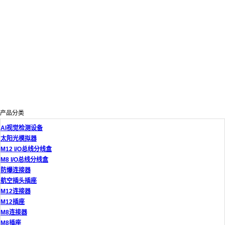
产品分类
AI视觉检测设备
太阳光模拟器
M12 I/O总线分线盒
M8 I/O总线分线盒
防爆连接器
航空插头插座
M12连接器
M12插座
M8连接器
M8插座