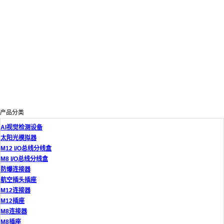
产品分类
AI视觉检测设备
太阳光模拟器
M12 I/O总线分线盒
M8 I/O总线分线盒
防爆连接器
航空插头插座
M12连接器
M12插座
M8连接器
M8插座