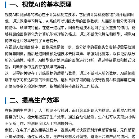
一、视觉AI的基本原理
视觉AI检测屏幕的核心在于计算机视觉技术，它使得计算机能够“看”到并理解图
像。通过深度学习算法，AI系统可以训练大量的图像数据，从而识别和分类不同
的物体、缺陷或特征。在这一过程中，图像处理技术起到了至关重要的作用，能
够将原始图像转化为计算机能够理解的格式。通过不断优化算法和模型，视觉AI
的准确性和效率得到了显著提升。
在视觉AI检测屏幕中，图像采集是第一步。高分辨率的摄像头负责捕捉需要检测
的屏幕图像，随后通过图像预处理技术去除噪声、增强对比度等，以保证后续分
析的准确性。接着，AI模型会对处理后的图像进行分析，通过特征提取和模式识
别，判断图像中是否存在缺陷或异常。
这一过程的关键在于训练数据的质量与数量。通过不断引入新的数据，AI系统能
够不断学习和适应新的检测任务。这种自我学习的能力使得视觉AI检测屏幕在面
对复杂多变的检测环境时，依然能够保持高效的工作状态。
二、提高生产效率
在传统的生产线上，人工检测不仅耗时，而且容易出现人为错误。而视觉AI检测
屏幕的引入，极大地提高了生产效率。通过自动化检测，生产线可以实现24小时
不间断工作，检测速度比人工检测快数倍。
例如，在电子产品的组装过程中，视觉AI可以快速识别焊点是否合格、元件是否
正确安装等。通过实时反馈，生产线能够及时调整，避免不合格产品的流出。这