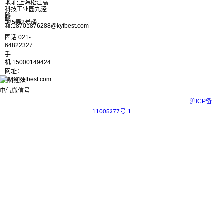
地址:上海松江高
科技工业园九泾
路
邮
325弄2号楼
箱:18701876288@kyfbest.com
固话:021-
64822327
手
机:15000149424
网址：
www.kyfbest.com
Copyright © 2017-2026 上海科迎法电气科技有限公司 ICP备案号：
沪ICP备
11005377号-1