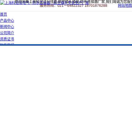
欢迎光临上海科迎法分线盒,航空插头插座,防水连接器厂家,我们竭诚为您服
服务热线：021－64822327 18701876288
网站地图
首页
产品中心
新闻中心
公司简介
资质证书
联系我们