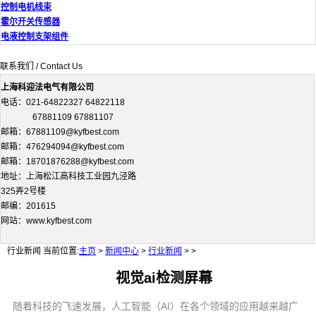
控制电机线束
霍尔开关传感器
电液控制支架组件
联系我们 / Contact Us
上海科迎法电气有限公司
电话：021-64822327 64822118
67881109 67881107
邮箱：67881109@kyfbest.com
邮箱：476294094@kyfbest.com
邮箱：18701876288@kyfbest.com
地址：上海松江高科技工业园九泾路
325弄2号楼
邮编：201615
网站：www.kyfbest.com
行业新闻
当前位置:
主页
>
新闻中心
>
行业新闻
> >
视觉ai检测屏幕
随着科技的飞速发展，人工智能（AI）在各个领域的应用越来越广