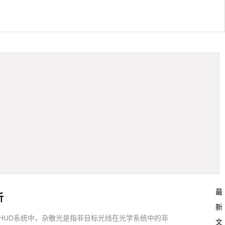
最
析
新
。在HUD系统中，杂散光是指非目标光线在光学系统中的非
文