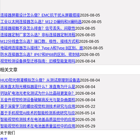
连接器屏蔽设计怎么做？EMC抗干扰从屏蔽搭接
2026-08-05
工业以太网连接器怎么选？M12 D编码和X编码选
2026-08-05
连接器接触不良怎么排查？信号丢失、间歇性
2026-08-05
连接器定制厂家怎么选？非标连接器定制流程
2026-08-05
M12分线盒怎么选？端口数、极性、接线方式和
2026-08-05
电磁阀连接器怎么接线？Type A和Type B区别、故
2026-08-05
防水连接器怎么选？IP67和IP68的区别、密封结
2026-08-05
视觉检测设备换型迁移指南：旧模型能复用吗
2026-08-04
相关文章
HUD阳光倒灌模拟怎么做？从测试原理到设备选
2026-08-04
高准直太阳光模拟器是什么？准直角为什么是
2026-08-04
钙钛矿电池光老化测试为什么比晶硅更复杂？
2026-08-04
五金件视觉检测设备破解高反光与复杂曲面检
2026-08-04
基于深度学习的螺纹视觉检测技术研究与应用
2026-05-22
基于手机视觉AI技术的智能检测系统研究与应
2026-05-14
智能视觉检测技术在电池盖品质监控中的应用
2026-05-26
智能视觉检测技术在电池盖质量监控中的应用
2026-05-29
关于我们
首页