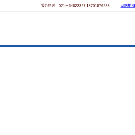
服务热线：021－64822327 18701876288
网站地图