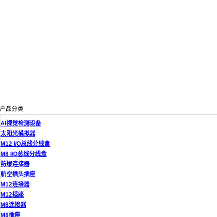
产品分类
AI视觉检测设备
太阳光模拟器
M12 I/O总线分线盒
M8 I/O总线分线盒
防爆连接器
航空插头插座
M12连接器
M12插座
M8连接器
M8插座