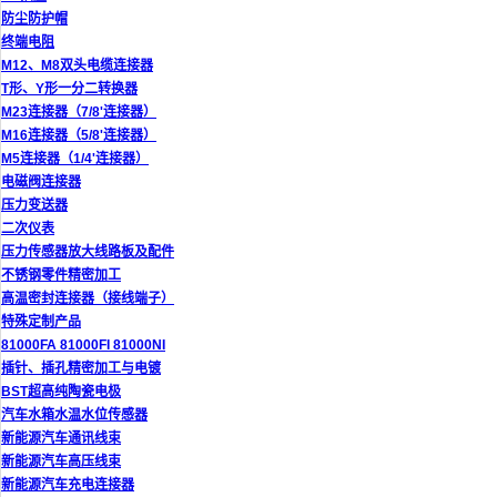
防尘防护帽
终端电阻
M12、M8双头电缆连接器
T形、Y形一分二转换器
M23连接器（7/8'连接器）
M16连接器（5/8'连接器）
M5连接器（1/4'连接器）
电磁阀连接器
压力变送器
二次仪表
压力传感器放大线路板及配件
不锈钢零件精密加工
高温密封连接器（接线端子）
特殊定制产品
81000FA 81000FI 81000NI
插针、插孔精密加工与电镀
BST超高纯陶瓷电极
汽车水箱水温水位传感器
新能源汽车通讯线束
新能源汽车高压线束
新能源汽车充电连接器