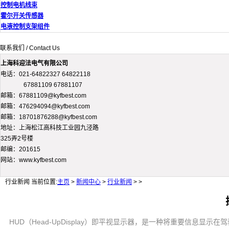
控制电机线束
霍尔开关传感器
电液控制支架组件
联系我们 / Contact Us
上海科迎法电气有限公司
电话：021-64822327 64822118
67881109 67881107
邮箱：67881109@kyfbest.com
邮箱：476294094@kyfbest.com
邮箱：18701876288@kyfbest.com
地址：上海松江高科技工业园九泾路
325弄2号楼
邮编：201615
网站：www.kyfbest.com
行业新闻
当前位置:
主页
>
新闻中心
>
行业新闻
> >
HUD（Head-UpDisplay）即平视显示器，是一种将重要信