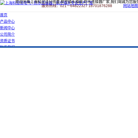
欢迎光临上海科迎法分线盒,航空插头插座,防水连接器厂家,我们竭诚为您服
服务热线：021－64822327 18701876288
网站地图
首页
产品中心
新闻中心
公司简介
资质证书
联系我们