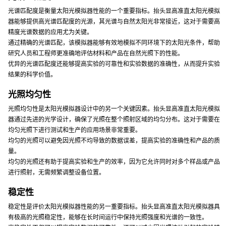
光谱匹配度是衡量太阳光模拟器性能的一个重要指标。抬头显高准直太阳光模拟
器能够提供高光谱匹配度的光源，其光谱与自然太阳光非常接近，这对于需要高
精度光谱数据的应用尤为关键。
通过精确的光谱匹配，该模拟器能够有效地模拟不同环境下的太阳光条件，帮助
研究人员和工程师更准确地评估材料和产品在自然光照下的性能。
优异的光谱匹配度还能够提高实验的可靠性和实验数据的准确性，从而提升实验
结果的科学价值。
光照均匀性
光照均匀性是太阳光模拟器设计中的另一个关键因素。抬头显高准直太阳光模拟
器通过先进的光学设计，确保了光照在整个照射区域的均匀分布。这对于需要在
均匀光照下进行测试和生产的应用场景非常重要。
均匀的光照可以避免因光照不均导致的数据误差，提高实验的准确性和产品的质
量。
均匀的光照还有助于提高实验和生产的效率，因为它允许同时对多个样品或产品
进行照射，无需频繁调整设备位置。
稳定性
稳定性是评价太阳光模拟器性能的另一重要指标。抬头显高准直太阳光模拟器具
有极高的光照稳定性，能够在长时间运行中保持光照强度和光谱的一致性。