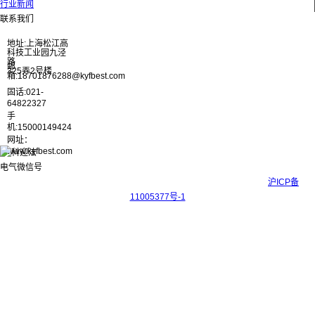
行业新闻
联系我们
地址:上海松江高
科技工业园九泾
路
邮
325弄2号楼
箱:18701876288@kyfbest.com
固话:021-
64822327
手
机:15000149424
网址：
www.kyfbest.com
Copyright © 2017-2026 上海科迎法电气科技有限公司 ICP备案号：
沪ICP备
11005377号-1