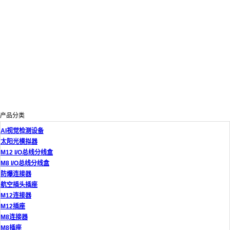
产品分类
AI视觉检测设备
太阳光模拟器
M12 I/O总线分线盒
M8 I/O总线分线盒
防爆连接器
航空插头插座
M12连接器
M12插座
M8连接器
M8插座