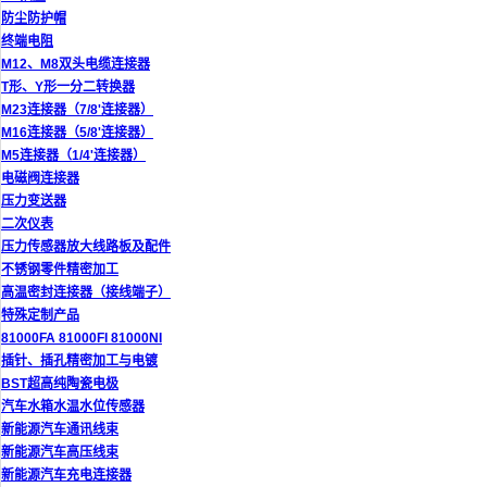
防尘防护帽
终端电阻
M12、M8双头电缆连接器
T形、Y形一分二转换器
M23连接器（7/8'连接器）
M16连接器（5/8'连接器）
M5连接器（1/4'连接器）
电磁阀连接器
压力变送器
二次仪表
压力传感器放大线路板及配件
不锈钢零件精密加工
高温密封连接器（接线端子）
特殊定制产品
81000FA 81000FI 81000NI
插针、插孔精密加工与电镀
BST超高纯陶瓷电极
汽车水箱水温水位传感器
新能源汽车通讯线束
新能源汽车高压线束
新能源汽车充电连接器