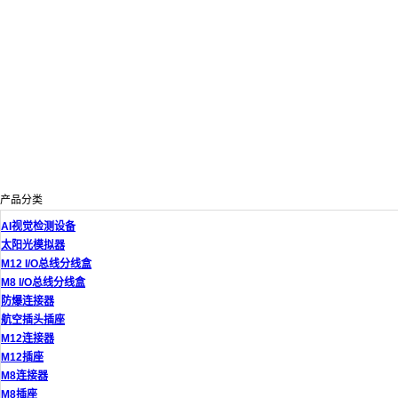
产品分类
AI视觉检测设备
太阳光模拟器
M12 I/O总线分线盒
M8 I/O总线分线盒
防爆连接器
航空插头插座
M12连接器
M12插座
M8连接器
M8插座