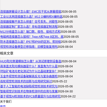
连接器屏蔽设计怎么做？EMC抗干扰从屏蔽搭接
2026-08-05
工业以太网连接器怎么选？M12 D编码和X编码选
2026-08-05
连接器接触不良怎么排查？信号丢失、间歇性
2026-08-05
连接器定制厂家怎么选？非标连接器定制流程
2026-08-05
M12分线盒怎么选？端口数、极性、接线方式和
2026-08-05
电磁阀连接器怎么接线？Type A和Type B区别、故
2026-08-05
防水连接器怎么选？IP67和IP68的区别、密封结
2026-08-05
视觉检测设备换型迁移指南：旧模型能复用吗
2026-08-04
相关文章
HUD阳光倒灌模拟怎么做？从测试原理到设备选
2026-08-04
高准直太阳光模拟器是什么？准直角为什么是
2026-08-04
钙钛矿电池光老化测试为什么比晶硅更复杂？
2026-08-04
五金件视觉检测设备破解高反光与复杂曲面检
2026-08-04
齿轮视觉检测技术的创新与应用研究探讨
2026-05-22
基于人工智能的电池缺陷视觉检测技术研究与
2026-05-06
智能视觉识别技术在物体检测中的应用与发展
2026-04-30
基于视觉AI检测技术的PCB质量提升与应用研究
2026-04-22
关于我们
首页