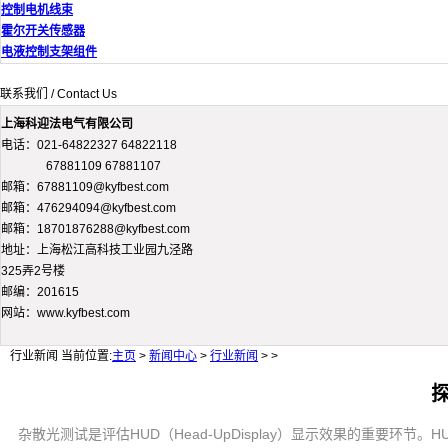
控制电机线束
霍尔开关传感器
电液控制支架组件
联系我们 / Contact Us
上海科迎法电气有限公司
电话：021-64822327 64822118
67881109 67881107
邮箱：67881109@kyfbest.com
邮箱：476294094@kyfbest.com
邮箱：18701876288@kyfbest.com
地址：上海松江高科技工业园九泾路
325弄2号楼
邮编：201615
网站：www.kyfbest.com
行业新闻
当前位置:
主页
>
新闻中心
>
行业新闻
> >
杂散光测试是评估HUD（Head-UpDisplay）显示效果的重