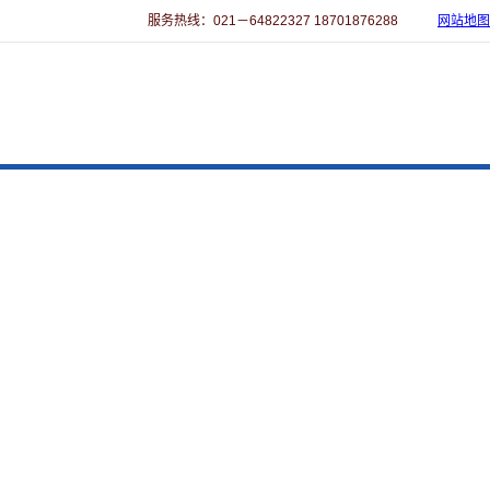
服务热线：021－64822327 18701876288
网站地图