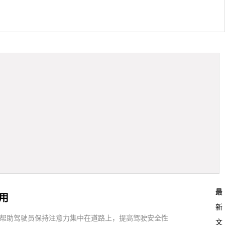
最
用
新
前方，帮助驾驶员保持注意力集中在道路上，提高驾驶安全性
文