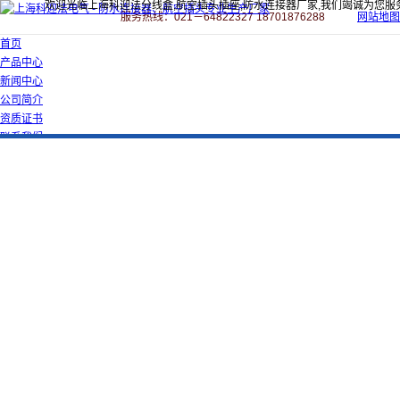
欢迎光临上海科迎法分线盒,航空插头插座,防水连接器厂家,我们竭诚为您服
服务热线：021－64822327 18701876288
网站地图
首页
产品中心
新闻中心
公司简介
资质证书
联系我们