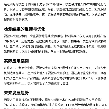
经过训练的模型可以应用于实际的PCB检测中。模型会对输入的PCB图像进行分
析，识别出可能存在的缺陷区域。接着，模型会对这些缺陷进行分类，如焊点缺
陷、元件缺失、线路断裂等。这一过程通常需要在毫秒级别内完成，以满足生产
线的实时检测需求。
检测结果的反馈与优化
视觉AI检测技术的一个重要优势是其反馈机制。检测结果不仅可以用于判断产品
的合格与否，还能为生产过程提供改进建议。例如，如果某一类型的缺陷频繁出
现，生产线可以针对该问题进行调整，如改善焊接工艺或优化元件布局。检测结
果的积累也可以用于模型的再训练，从而不断提高检测的准确性。
实际应用案例
在许多电子制造企业中，视觉AI检测技术已经得到了广泛应用。例如，某知名手
机制造商在其PCB生产线上引入了视觉AI检测系统，通过实时监控和检测，显著
提高了生产效率和产品质量。该系统能够在每小时内检测数千块PCB，检测准确
率达到99%以上，极大地降低了人为错误的可能性。
未来发展趋势
随着人工智能技术的不断进步，视觉AI检测技术在PCB检测领域的应用前景广
阔。未来，随着5G、物联网等新兴技术的发展，PCB的设计和制造将面临更高的