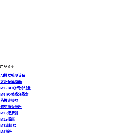
产品分类
AI视觉检测设备
太阳光模拟器
M12 I/O总线分线盒
M8 I/O总线分线盒
防爆连接器
航空插头插座
M12连接器
M12插座
M8连接器
M8插座