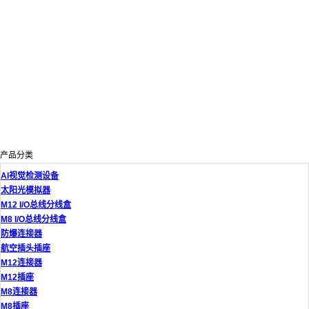
产品分类
AI视觉检测设备
太阳光模拟器
M12 I/O总线分线盒
M8 I/O总线分线盒
防爆连接器
航空插头插座
M12连接器
M12插座
M8连接器
M8插座