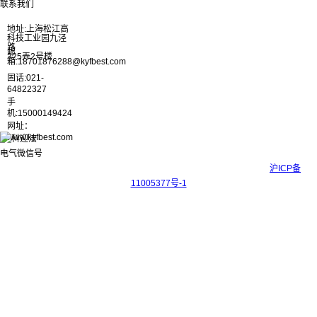
联系我们
地址:上海松江高
科技工业园九泾
路
邮
325弄2号楼
箱:18701876288@kyfbest.com
固话:021-
64822327
手
机:15000149424
网址：
www.kyfbest.com
Copyright © 2017-2026 上海科迎法电气科技有限公司 ICP备案号：
沪ICP备
11005377号-1