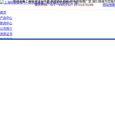
欢迎光临上海科迎法分线盒,航空插头插座,防水连接器厂家,我们竭诚为您服
服务热线：021－64822327 18701876288
网站地图
首页
产品中心
新闻中心
公司简介
资质证书
联系我们