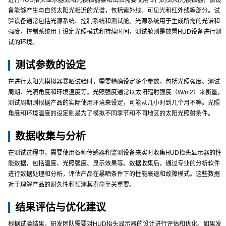
进行HUD抬头显示器太阳光模拟器暴晒试验需要使用专门的太阳光模拟器，该设
备能够产生与自然太阳光相近的光谱，包括紫外线、可见光和红外线等部分。试
验设备通常包括光源系统、控制系统和测试舱。光源系统用于生成所需的光谱和
强度，控制系统用于设定光照模式和持续时间，测试舱则是放置HUD设备进行测
试的环境。
测试参数的设定
在进行太阳光模拟器暴晒试验时，需要精确设定多个参数，包括光照强度、测试
周期、光照角度和环境温度等。光照强度通常以太阳辐射强度（W/m2）来衡量，
测试周期则根据产品的实际使用环境来设定，可能从几小时到几个月不等。光照
角度和环境温度的设定则是为了模拟不同季节和不同地区的太阳光照射条件。
数据收集与分析
在测试过程中，需要使用各种传感器和监测设备来实时收集HUD抬头显示器的性
能数据，包括温度、光照强度、显示效果等。数据收集后，通过专业的分析软件
进行数据处理和分析，评估产品在暴晒条件下的性能衰退和故障模式。这些数据
对于理解产品的耐久性和预测其寿命至关重要。
结果评估与优化建议
根据试验结果，研发团队需要对HUD抬头显示器的设计进行评估和优化。如果发