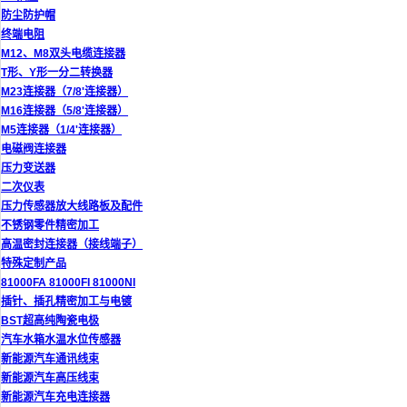
防尘防护帽
终端电阻
M12、M8双头电缆连接器
T形、Y形一分二转换器
M23连接器（7/8'连接器）
M16连接器（5/8'连接器）
M5连接器（1/4'连接器）
电磁阀连接器
压力变送器
二次仪表
压力传感器放大线路板及配件
不锈钢零件精密加工
高温密封连接器（接线端子）
特殊定制产品
81000FA 81000FI 81000NI
插针、插孔精密加工与电镀
BST超高纯陶瓷电极
汽车水箱水温水位传感器
新能源汽车通讯线束
新能源汽车高压线束
新能源汽车充电连接器