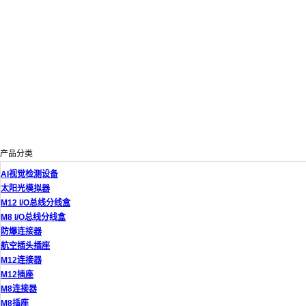
产品分类
AI视觉检测设备
太阳光模拟器
M12 I/O总线分线盒
M8 I/O总线分线盒
防爆连接器
航空插头插座
M12连接器
M12插座
M8连接器
M8插座