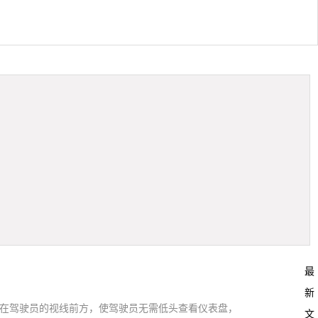
最
新
息投射在驾驶员的视线前方，使驾驶员无需低头查看仪表盘，
文