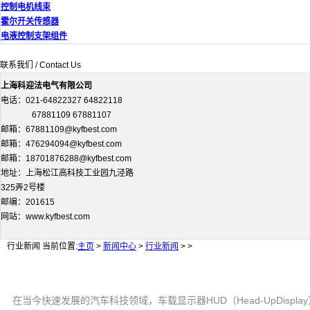
控制电机线束
霍尔开关传感器
电液控制支架组件
联系我们 / Contact Us
上海科迎法电气有限公司
电话：021-64822327 64822118
67881109 67881107
邮箱：67881109@kyfbest.com
邮箱：476294094@kyfbest.com
邮箱：18701876288@kyfbest.com
地址：上海松江高科技工业园九泾路
325弄2号楼
邮编：201615
网站：www.kyfbest.com
行业新闻
当前位置:
主页
>
新闻中心
>
行业新闻
> >
在当今快速发展的汽车科技领域，车载显示器HUD（Head-UpDi