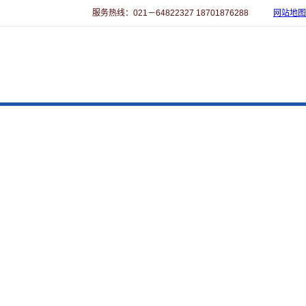
服务热线：021－64822327 18701876288
网站地图