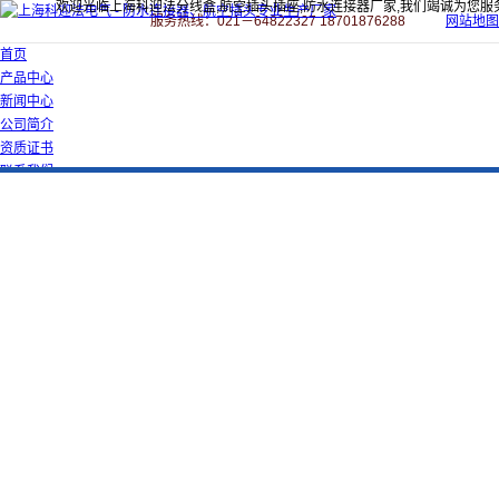
欢迎光临上海科迎法分线盒,航空插头插座,防水连接器厂家,我们竭诚为您服
服务热线：021－64822327 18701876288
网站地图
首页
产品中心
新闻中心
公司简介
资质证书
联系我们