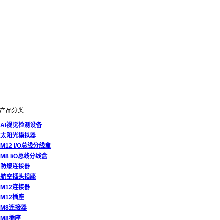
产品分类
AI视觉检测设备
太阳光模拟器
M12 I/O总线分线盒
M8 I/O总线分线盒
防爆连接器
航空插头插座
M12连接器
M12插座
M8连接器
M8插座