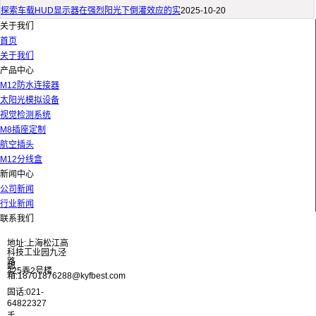
探索车载HUD显示器在强烈阳光下倒灌效应的实
2025-10-20
关于我们
首页
关于我们
产品中心
M12防水连接器
太阳光模拟设备
视觉检测系统
M8插座定制
航空插头
M12分线盒
新闻中心
公司新闻
行业新闻
联系我们
地址:上海松江高
科技工业园九泾
路
邮
325弄2号楼
箱:18701876288@kyfbest.com
固话:021-
64822327