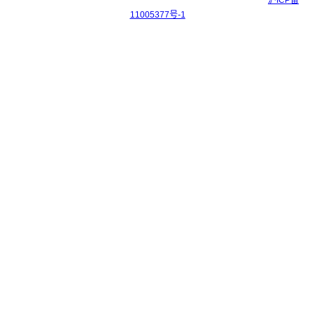
Copyright © 2017-2026 上海科迎法电气科技有限公司 ICP备案号：
沪ICP备
11005377号-1