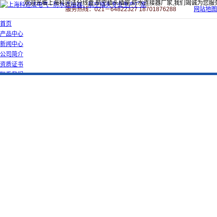
欢迎光临上海科迎法分线盒,航空插头插座,防水连接器厂家,我们竭诚为您服
服务热线：021－64822327 18701876288
网站地图
首页
产品中心
新闻中心
公司简介
资质证书
联系我们