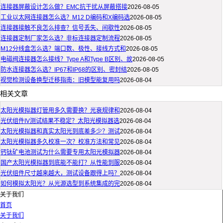
连接器屏蔽设计怎么做？EMC抗干扰从屏蔽搭接
2026-08-05
工业以太网连接器怎么选？M12 D编码和X编码选
2026-08-05
连接器接触不良怎么排查？信号丢失、间歇性
2026-08-05
连接器定制厂家怎么选？非标连接器定制流程
2026-08-05
M12分线盒怎么选？端口数、极性、接线方式和
2026-08-05
电磁阀连接器怎么接线？Type A和Type B区别、故
2026-08-05
防水连接器怎么选？IP67和IP68的区别、密封结
2026-08-05
视觉检测设备换型迁移指南：旧模型能复用吗
2026-08-04
相关文章
太阳光模拟器灯管用多久需要换？光衰规律和
2026-08-04
光伏组件IV测试结果不稳定？太阳光模拟器选
2026-08-04
太阳光模拟器和真实太阳光到底差多少？测试
2026-08-04
太阳光模拟器多久校准一次？校准方法和常见
2026-08-04
钙钛矿电池测试为什么需要专用太阳光模拟器
2026-08-04
国产太阳光模拟器到底能不能打？从性能到服
2026-08-04
光伏组件尺寸越来越大，测试设备跟得上吗？
2026-08-04
如何模拟太阳光？从光源选型到系统集成的完
2026-08-04
关于我们
首页
关于我们