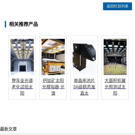
返回栏目列表
相关推荐产品
整车全光谱
钙钛矿太阳
单晶电池片
大面积机翼
老化试验太
光模拟器,光
3A级稳态准
光照测试太
阳
谱
直太
阳
最新文章