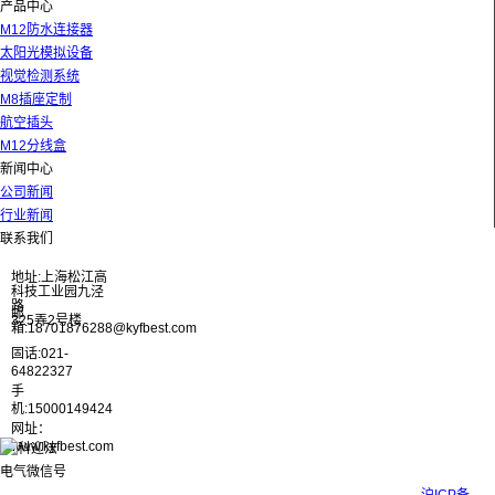
产品中心
M12防水连接器
太阳光模拟设备
视觉检测系统
M8插座定制
航空插头
M12分线盒
新闻中心
公司新闻
行业新闻
联系我们
地址:上海松江高
科技工业园九泾
路
邮
325弄2号楼
箱:18701876288@kyfbest.com
固话:021-
64822327
手
机:15000149424
网址：
www.kyfbest.com