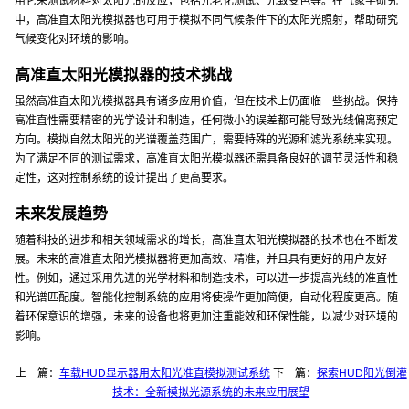
用它来测试材料对太阳光的反应，包括光老化测试、光致变色等。在气象学研究
中，高准直太阳光模拟器也可用于模拟不同气候条件下的太阳光照射，帮助研究
气候变化对环境的影响。
高准直太阳光模拟器的技术挑战
虽然高准直太阳光模拟器具有诸多应用价值，但在技术上仍面临一些挑战。保持
高准直性需要精密的光学设计和制造，任何微小的误差都可能导致光线偏离预定
方向。模拟自然太阳光的光谱覆盖范围广，需要特殊的光源和滤光系统来实现。
为了满足不同的测试需求，高准直太阳光模拟器还需具备良好的调节灵活性和稳
定性，这对控制系统的设计提出了更高要求。
未来发展趋势
随着科技的进步和相关领域需求的增长，高准直太阳光模拟器的技术也在不断发
展。未来的高准直太阳光模拟器将更加高效、精准，并且具有更好的用户友好
性。例如，通过采用先进的光学材料和制造技术，可以进一步提高光线的准直性
和光谱匹配度。智能化控制系统的应用将使操作更加简便，自动化程度更高。随
着环保意识的增强，未来的设备也将更加注重能效和环保性能，以减少对环境的
影响。
上一篇：
车载HUD显示器用太阳光准直模拟测试系统
下一篇：
探索HUD阳光倒灌
技术：全新模拟光源系统的未来应用展望