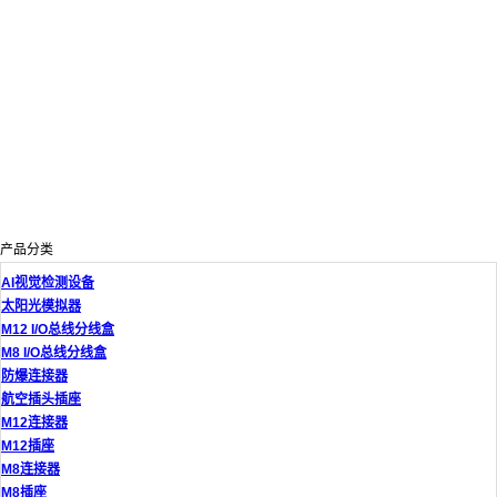
产品分类
AI视觉检测设备
太阳光模拟器
M12 I/O总线分线盒
M8 I/O总线分线盒
防爆连接器
航空插头插座
M12连接器
M12插座
M8连接器
M8插座