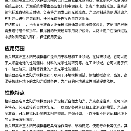
抬头显高准直太阳光模拟器的结构设计主要包括光源系统、准直系统和光谱调制
系统三部分。光源系统主要由高压氙灯和电源组成，负责产生原始光源。准直系
统包括准直镜和反射镜，负责将光源发出的光线准直。光谱调制系统则通过滤光
片对光束进行光谱调制，使其光谱特性接近自然太阳光。
在结构设计上，抬头显高准直太阳光模拟器通常采用模块化设计，方便用户根据
需要进行组合和拆卸。模拟器的外壳通常采用防护设计，以防止用户在操作过程
中接触到高温的部件，保证使用安全。
应用范围
抬头显高准直太阳光模拟器广泛应用于科研和工业领域。在科研领域，它可以用
于太阳能电池的性能测试、材料的光学性能研究等。在工业领域，它可以用于汽
车、航空航天、建筑等行业的产品光学性能测试。
抬头显高准直太阳光模拟器还可以用于环境模拟测试，例如模拟高空、高温、高
湿等极端环境下的太阳光照射条件，为产品的环境适应性测试提供依据。
性能特点
抬头显高准直太阳光模拟器具有光谱接近自然太阳光、光束高度准直、光强可调
等特点。其光谱接近自然太阳光，可以满足各种科研和工业测试的需要。光束高
度准直，可以模拟远距离的太阳光照射。光强可调，可以模拟不同时间和环境下
的太阳光照射强度。
抬头显高准直太阳光模拟器还具有操作简单、结构稳定、使用寿命长等优点。其