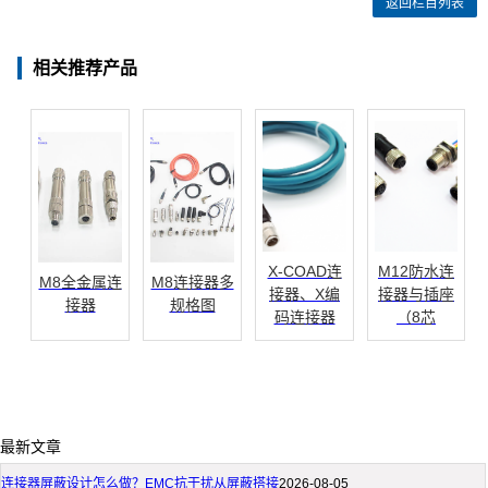
返回栏目列表
相关推荐产品
X-COAD连
M12防水连
M8全金属连
M8连接器多
接器、X编
接器与插座
接器
规格图
码连接器
（8芯
最新文章
连接器屏蔽设计怎么做？EMC抗干扰从屏蔽搭接
2026-08-05