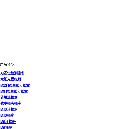
产品分类
AI视觉检测设备
太阳光模拟器
M12 I/O总线分线盒
M8 I/O总线分线盒
防爆连接器
航空插头插座
M12连接器
M12插座
M8连接器
M8插座