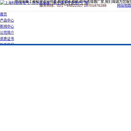
欢迎光临上海科迎法分线盒,航空插头插座,防水连接器厂家,我们竭诚为您服
服务热线：021－64822327 18701876288
网站地图
首页
产品中心
新闻中心
公司简介
资质证书
联系我们