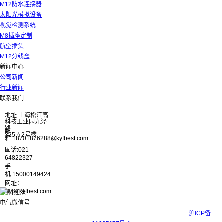
M12防水连接器
太阳光模拟设备
视觉检测系统
M8插座定制
航空插头
M12分线盒
新闻中心
公司新闻
行业新闻
联系我们
地址:上海松江高
科技工业园九泾
路
邮
325弄2号楼
箱:18701876288@kyfbest.com
固话:021-
64822327
手
机:15000149424
网址：
www.kyfbest.com
Copyright © 2017-2026 上海科迎法电气科技有限公司 ICP备案号：
沪ICP备