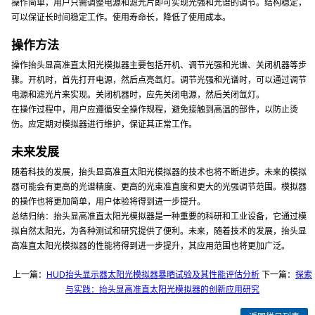
操作简单，用户只需调整电源和滤光片即可实现光强和光谱的调节。结构稳定，
可以保证长时间稳定工作。使用寿命长，降低了使用成本。
操作方法
操作抬头显高准直太阳光模拟器主要包括开机、调节光强和光谱、关闭机器等步
骤。开机时，首先打开电源，然后点亮氙灯。调节光强和光谱时，可以通过调节
电源和滤光片来实现。关闭机器时，应先关闭电源，然后关闭氙灯。
在操作过程中，用户应遵循安全操作规程，避免接触到高温的部件，以防止烫
伤。应定期对模拟器进行维护，保证其正常工作。
未来发展
随着科技的发展，抬头显高准直太阳光模拟器的技术也将不断进步。未来的模拟
器可能会有更高的光谱精度、更高的光束准直度和更大的光强调节范围。模拟器
的操作也将更加简单，用户体验将得到进一步提升。
总结归纳：抬头显高准直太阳光模拟器是一种重要的科研和工业设备，它通过模
拟自然太阳光，为各种测试和研究提供了便利。未来，随着技术的发展，抬头显
高准直太阳光模拟器的性能将得到进一步提升，其应用范围也将更加广泛。
上一篇：
HUD抬头显示器太阳光模拟器暴晒试验及其性能评估分析
下一篇：
探索
与实践：抬头显高准直太阳光模拟器的创新应用研究