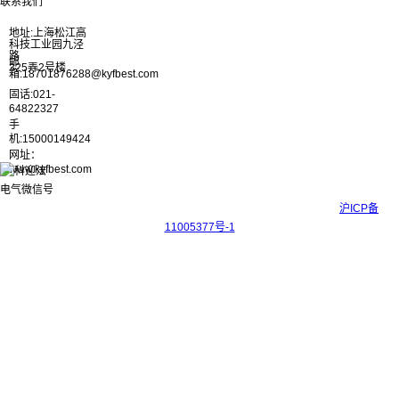
联系我们
地址:上海松江高
科技工业园九泾
路
邮
325弄2号楼
箱:18701876288@kyfbest.com
固话:021-
64822327
手
机:15000149424
网址：
www.kyfbest.com
Copyright © 2017-2026 上海科迎法电气科技有限公司 ICP备案号：
沪ICP备
11005377号-1