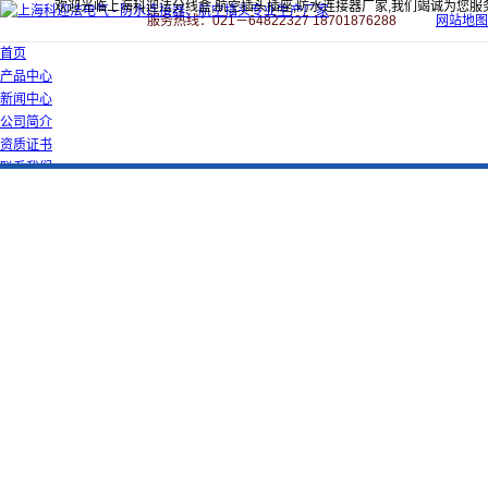
欢迎光临上海科迎法分线盒,航空插头插座,防水连接器厂家,我们竭诚为您服
服务热线：021－64822327 18701876288
网站地图
首页
产品中心
新闻中心
公司简介
资质证书
联系我们