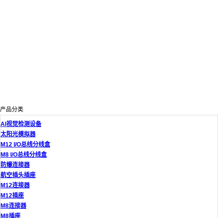
产品分类
AI视觉检测设备
太阳光模拟器
M12 I/O总线分线盒
M8 I/O总线分线盒
防爆连接器
航空插头插座
M12连接器
M12插座
M8连接器
M8插座