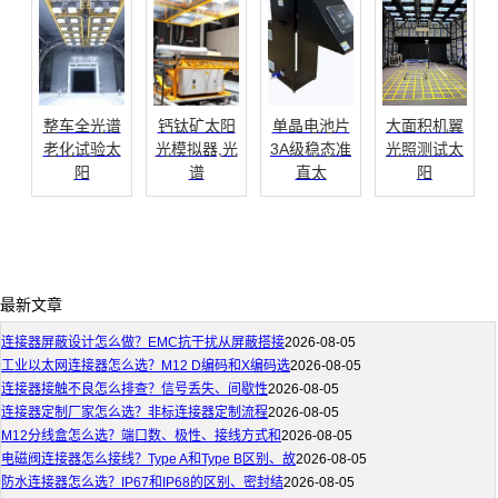
整车全光谱
钙钛矿太阳
单晶电池片
大面积机翼
老化试验太
光模拟器,光
3A级稳态准
光照测试太
阳
谱
直太
阳
最新文章
连接器屏蔽设计怎么做？EMC抗干扰从屏蔽搭接
2026-08-05
工业以太网连接器怎么选？M12 D编码和X编码选
2026-08-05
连接器接触不良怎么排查？信号丢失、间歇性
2026-08-05
连接器定制厂家怎么选？非标连接器定制流程
2026-08-05
M12分线盒怎么选？端口数、极性、接线方式和
2026-08-05
电磁阀连接器怎么接线？Type A和Type B区别、故
2026-08-05
防水连接器怎么选？IP67和IP68的区别、密封结
2026-08-05