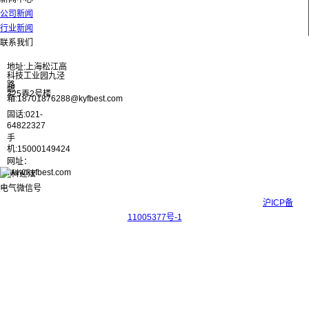
公司新闻
行业新闻
联系我们
地址:上海松江高
科技工业园九泾
路
邮
325弄2号楼
箱:18701876288@kyfbest.com
固话:021-
64822327
手
机:15000149424
网址：
www.kyfbest.com
Copyright © 2017-2026 上海科迎法电气科技有限公司 ICP备案号：
沪ICP备
11005377号-1