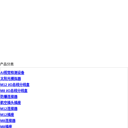
产品分类
AI视觉检测设备
太阳光模拟器
M12 I/O总线分线盒
M8 I/O总线分线盒
防爆连接器
航空插头插座
M12连接器
M12插座
M8连接器
M8插座