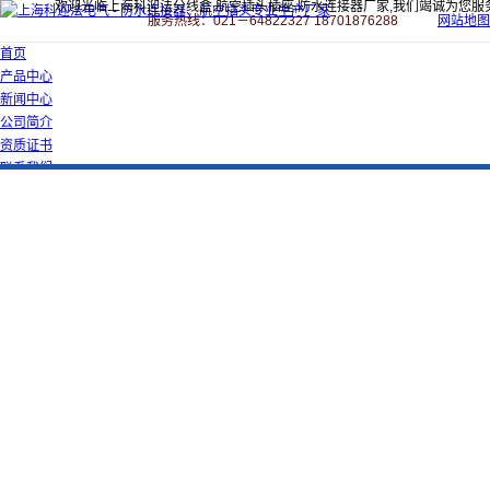
欢迎光临上海科迎法分线盒,航空插头插座,防水连接器厂家,我们竭诚为您服
服务热线：021－64822327 18701876288
网站地图
首页
产品中心
新闻中心
公司简介
资质证书
联系我们