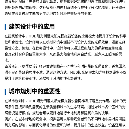
该设备还配备了先进的计算机算法，能够根据建筑物的地理位置和周围环境进行
光照条件的动态调整。这种智能化的控制系统不仅提升了模拟的精度，还使得建
筑师在设计过程中能够更灵活地应对各种光照条件的变化。
建筑设计中的应用
在建筑设计中，HUD阳光倒灌太阳光模拟器设备的应用极大地提升了设计的科学
性和合理性。设计师可以在模拟环境中测试不同设计方案的光照效果，进而选择
最优方案。例如，在住宅设计中，设计师可以通过模拟阳光的照射角度和强度，
合理安排窗户的位置和大小，从而最大限度地利用自然光，减少人工照明的需
求。
该设备还可以帮助设计师评估建筑物在不同季节和时间段的光照变化，避免因光
照不足而导致的居住不适。通过这种方式，HUD阳光倒灌太阳光模拟器设备不仅
提升了建筑的美观性，还增强了其功能性和舒适性。
城市规划中的重要性
在城市规划中，HUD阳光倒灌太阳光模拟器设备同样发挥着重要作用。城市的光
照条件直接影响到居民的生活质量和城市的生态环境。通过对城市各个区域的光
照情况进行模拟，规划者可以更好地进行土地利用和建筑布局的决策。
例如，在城市绿地的规划中，模拟器可以帮助规划者评估不同绿地布局对周围建
筑光照的影响，从而优化绿地的位置和形状，提升城市的生态效益。设备还可以