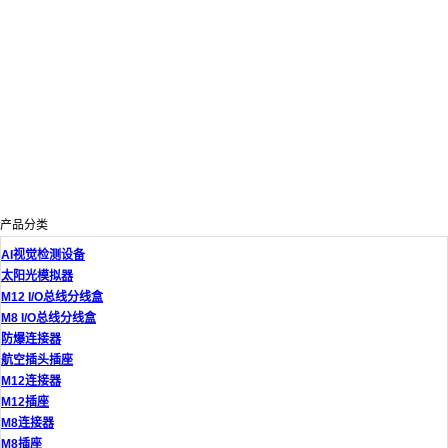
产品分类
AI视觉检测设备
太阳光模拟器
M12 I/O总线分线盒
M8 I/O总线分线盒
防爆连接器
航空插头插座
M12连接器
M12插座
M8连接器
M8插座