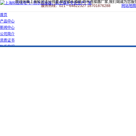
欢迎光临上海科迎法分线盒,航空插头插座,防水连接器厂家,我们竭诚为您服
服务热线：021－64822327 18701876288
网站地图
首页
产品中心
新闻中心
公司简介
资质证书
联系我们