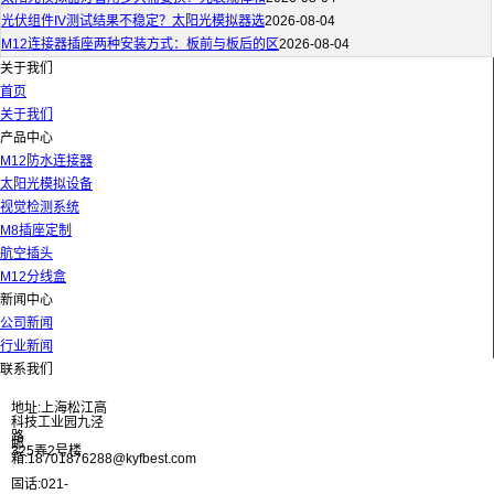
光伏组件IV测试结果不稳定？太阳光模拟器选
2026-08-04
M12连接器插座两种安装方式：板前与板后的区
2026-08-04
关于我们
首页
关于我们
产品中心
M12防水连接器
太阳光模拟设备
视觉检测系统
M8插座定制
航空插头
M12分线盒
新闻中心
公司新闻
行业新闻
联系我们
地址:上海松江高
科技工业园九泾
路
邮
325弄2号楼
箱:18701876288@kyfbest.com
固话:021-