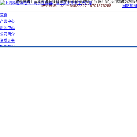
欢迎光临上海科迎法分线盒,航空插头插座,防水连接器厂家,我们竭诚为您服
服务热线：021－64822327 18701876288
网站地图
首页
产品中心
新闻中心
公司简介
资质证书
联系我们