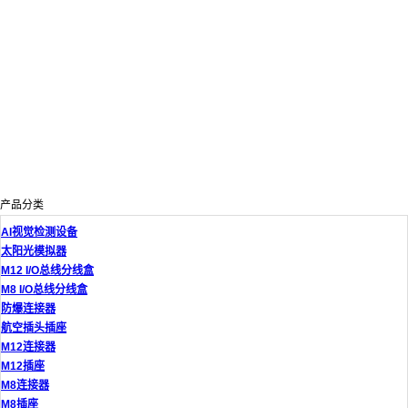
产品分类
AI视觉检测设备
太阳光模拟器
M12 I/O总线分线盒
M8 I/O总线分线盒
防爆连接器
航空插头插座
M12连接器
M12插座
M8连接器
M8插座