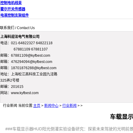
控制电机线束
霍尔开关传感器
电液控制支架组件
联系我们 / Contact Us
上海科迎法电气有限公司
电话：021-64822327 64822118
67881109 67881107
邮箱：67881109@kyfbest.com
邮箱：476294094@kyfbest.com
邮箱：18701876288@kyfbest.com
地址：上海松江高科技工业园九泾路
325弄2号楼
邮编：201615
网站：www.kyfbest.com
行业新闻
当前位置:
主页
>
新闻中心
>
行业新闻
> >
车载显示
###车载显示器HUD阳光倒灌实验设备研究：探索未来驾驶的光明