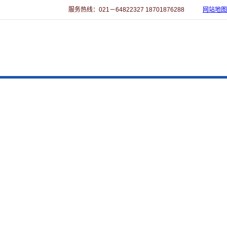
服务热线：021－64822327 18701876288
网站地图