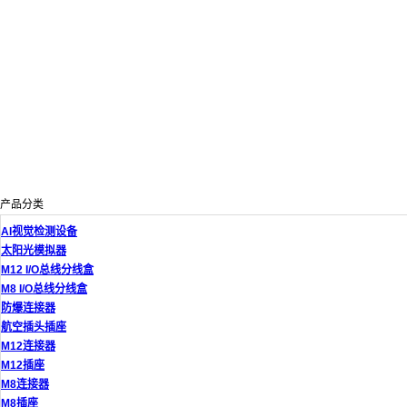
产品分类
AI视觉检测设备
太阳光模拟器
M12 I/O总线分线盒
M8 I/O总线分线盒
防爆连接器
航空插头插座
M12连接器
M12插座
M8连接器
M8插座