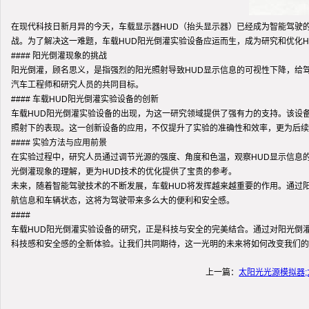
在现代科技日新月异的今天，车载显示器HUD（抬头显示器）已经成为智能驾驶
战。为了解决这一难题，车载HUD阳光倒灌实验设备应运而生，成为研究和优化H
#### 阳光倒灌现象的挑战
阳光倒灌，顾名思义，是指强烈的阳光照射导致HUD显示信息的可视性下降，给
汽车工程师和研究人员的共同目标。
#### 车载HUD阳光倒灌实验设备的创新
车载HUD阳光倒灌实验设备的出现，为这一研究领域提供了强有力的支持。该设
照射下的表现。这一创新设备的应用，不仅提升了实验的准确性和效率，更为后续
#### 实验方法与应用前景
在实验过程中，研究人员通过调节光源的强度、角度和色温，观察HUD显示信息
光倒灌现象的理解，更为HUD技术的优化提供了宝贵的参考。
未来，随着智能驾驶技术的不断发展，车载HUD将发挥越来越重要的作用。通过
航信息和车辆状态，这将为驾驶带来多么大的便利和安全感。
####
车载HUD阳光倒灌实验设备的研究，正是科技与安全的完美结合。通过对阳光倒
科技感和安全感的全新体验。让我们共同期待，这一光明的未来将如何改变我们的
上一篇：
太阳光光源模拟器