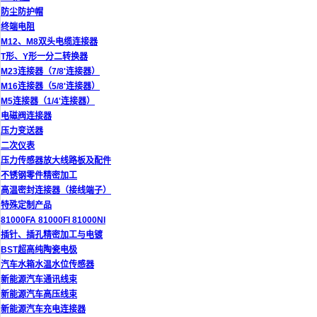
防尘防护帽
终端电阻
M12、M8双头电缆连接器
T形、Y形一分二转换器
M23连接器（7/8'连接器）
M16连接器（5/8'连接器）
M5连接器（1/4'连接器）
电磁阀连接器
压力变送器
二次仪表
压力传感器放大线路板及配件
不锈钢零件精密加工
高温密封连接器（接线端子）
特殊定制产品
81000FA 81000FI 81000NI
插针、插孔精密加工与电镀
BST超高纯陶瓷电极
汽车水箱水温水位传感器
新能源汽车通讯线束
新能源汽车高压线束
新能源汽车充电连接器