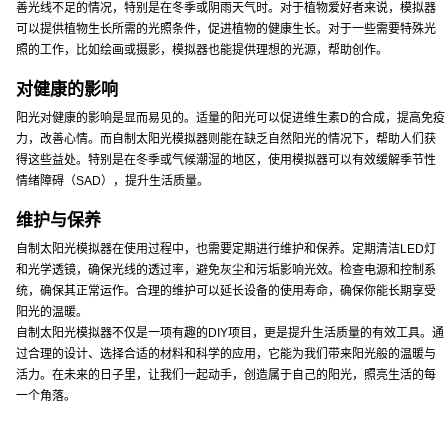
善光线不足的情况，特别是在冬季或阴雨天气时。对于植物爱好者来说，模拟器
可以提供植物生长所需的光照条件，促进植物的健康生长。对于一些需要特殊光
照的工作，比如绘画或摄影，模拟器也能提供理想的光源，帮助创作。
对健康的影响
阳光对健康的影响是显而易见的。适量的阳光可以促进维生素D的合成，提高免疫
力，改善心情。而自制太阳光模拟器则能在缺乏自然阳光的情况下，帮助人们获
得这些益处。特别是在冬季或气候潮湿的地区，使用模拟器可以有效缓解季节性
情绪障碍（SAD），提升生活质量。
维护与保养
自制太阳光模拟器在使用过程中，也需要定期进行维护和保养。定期清洁LED灯
和光学透镜，确保光线的透过率，避免灰尘和污垢影响光效。检查电源和控制系
统，确保其正常运作。合理的维护可以延长设备的使用寿命，确保你能长期享受
阳光的温暖。
自制太阳光模拟器不仅是一项有趣的DIY项目，更是提升生活质量的有效工具。通
过合理的设计、选择合适的材料和科学的应用，它能为我们带来阳光般的温暖与
活力。在未来的日子里，让我们一起动手，创造属于自己的阳光，照亮生活的每
一个角落。