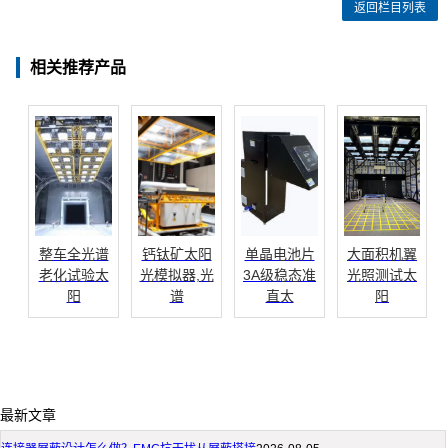
返回栏目列表
相关推荐产品
整车全光谱
钙钛矿太阳
单晶电池片
大面积机翼
老化试验太
光模拟器,光
3A级稳态准
光照测试太
阳
谱
直太
阳
最新文章