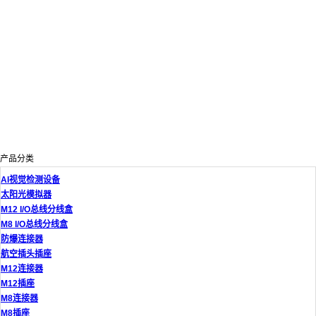
产品分类
AI视觉检测设备
太阳光模拟器
M12 I/O总线分线盒
M8 I/O总线分线盒
防爆连接器
航空插头插座
M12连接器
M12插座
M8连接器
M8插座