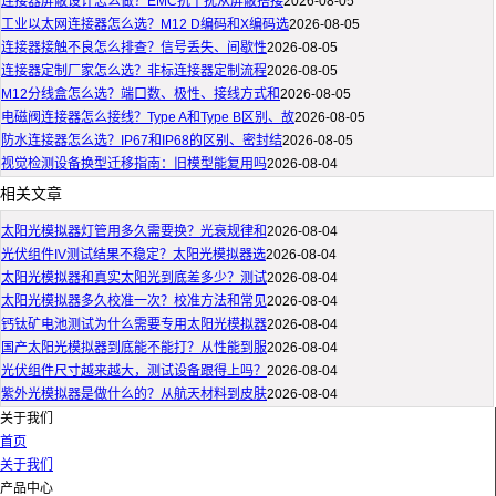
连接器屏蔽设计怎么做？EMC抗干扰从屏蔽搭接
2026-08-05
工业以太网连接器怎么选？M12 D编码和X编码选
2026-08-05
连接器接触不良怎么排查？信号丢失、间歇性
2026-08-05
连接器定制厂家怎么选？非标连接器定制流程
2026-08-05
M12分线盒怎么选？端口数、极性、接线方式和
2026-08-05
电磁阀连接器怎么接线？Type A和Type B区别、故
2026-08-05
防水连接器怎么选？IP67和IP68的区别、密封结
2026-08-05
视觉检测设备换型迁移指南：旧模型能复用吗
2026-08-04
相关文章
太阳光模拟器灯管用多久需要换？光衰规律和
2026-08-04
光伏组件IV测试结果不稳定？太阳光模拟器选
2026-08-04
太阳光模拟器和真实太阳光到底差多少？测试
2026-08-04
太阳光模拟器多久校准一次？校准方法和常见
2026-08-04
钙钛矿电池测试为什么需要专用太阳光模拟器
2026-08-04
国产太阳光模拟器到底能不能打？从性能到服
2026-08-04
光伏组件尺寸越来越大，测试设备跟得上吗？
2026-08-04
紫外光模拟器是做什么的？从航天材料到皮肤
2026-08-04
关于我们
首页
关于我们
产品中心