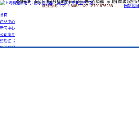
欢迎光临上海科迎法分线盒,航空插头插座,防水连接器厂家,我们竭诚为您服
服务热线：021－64822327 18701876288
网站地图
首页
产品中心
新闻中心
公司简介
资质证书
联系我们