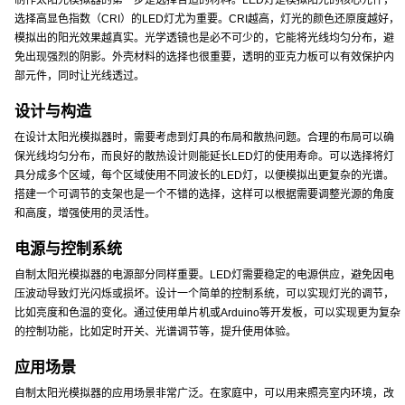
制作太阳光模拟器的第一步是选择合适的材料。LED灯是模拟阳光的核心元件，
选择高显色指数（CRI）的LED灯尤为重要。CRI越高，灯光的颜色还原度越好，
模拟出的阳光效果越真实。光学透镜也是必不可少的，它能将光线均匀分布，避
免出现强烈的阴影。外壳材料的选择也很重要，透明的亚克力板可以有效保护内
部元件，同时让光线透过。
设计与构造
在设计太阳光模拟器时，需要考虑到灯具的布局和散热问题。合理的布局可以确
保光线均匀分布，而良好的散热设计则能延长LED灯的使用寿命。可以选择将灯
具分成多个区域，每个区域使用不同波长的LED灯，以便模拟出更复杂的光谱。
搭建一个可调节的支架也是一个不错的选择，这样可以根据需要调整光源的角度
和高度，增强使用的灵活性。
电源与控制系统
自制太阳光模拟器的电源部分同样重要。LED灯需要稳定的电源供应，避免因电
压波动导致灯光闪烁或损坏。设计一个简单的控制系统，可以实现灯光的调节，
比如亮度和色温的变化。通过使用单片机或Arduino等开发板，可以实现更为复杂
的控制功能，比如定时开关、光谱调节等，提升使用体验。
应用场景
自制太阳光模拟器的应用场景非常广泛。在家庭中，可以用来照亮室内环境，改