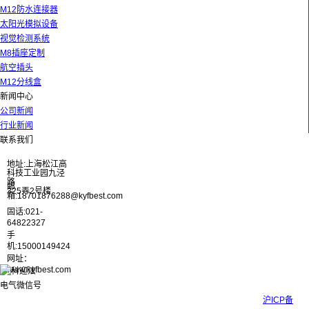
M12防水连接器
太阳光模拟设备
视觉检测系统
M8插座定制
航空插头
M12分线盒
新闻中心
公司新闻
行业新闻
联系我们
地址:上海松江高
科技工业园九泾
路
邮
325弄2号楼
箱:18701876288@kyfbest.com
固话:021-
64822327
手
机:15000149424
网址：
www.kyfbest.com
Copyright © 2017-2026 上海科迎法电气科技有限公司 ICP备案号：
沪ICP备