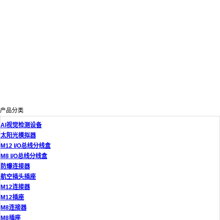
产品分类
AI视觉检测设备
太阳光模拟器
M12 I/O总线分线盒
M8 I/O总线分线盒
防爆连接器
航空插头插座
M12连接器
M12插座
M8连接器
M8插座