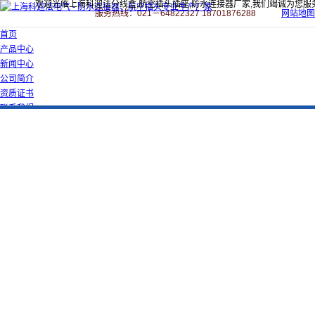
欢迎光临上海科迎法分线盒,航空插头插座,防水连接器厂家,我们竭诚为您服
服务热线：021－64822327 18701876288
网站地图
首页
产品中心
新闻中心
公司简介
资质证书
联系我们