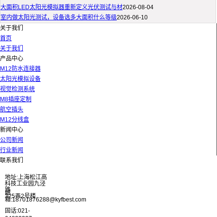
大面积LED太阳光模拟器重新定义光伏测试与材
2026-08-04
室内做太阳光测试，设备选多大面积什么等级
2026-06-10
关于我们
首页
关于我们
产品中心
M12防水连接器
太阳光模拟设备
视觉检测系统
M8插座定制
航空插头
M12分线盒
新闻中心
公司新闻
行业新闻
联系我们
地址:上海松江高
科技工业园九泾
路
邮
325弄2号楼
箱:18701876288@kyfbest.com
固话:021-